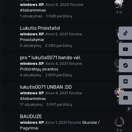
windows XP
,
Kovo 8, 2022
forume
Atsibaninimas
1
atsakymas
1.508
peržiūrų
Lukutis Prisistato!
windows XP
,
Kovo 5, 2021
forume
Prisistatymai
5
atsakymų
2.280
peržiūrų
pro * lukutis0071 bando vėl.
windows XP
,
Kovo 4, 2021
forume
Prižiūrėtojų atrankos
4
atsakymų
2.890
peržiūrų
lukutis0071 UNBAN :DD
windows XP
,
Kovo 4, 2021
forume
Atsibaninimas
17
atsakymų
3.997
peržiūrų
BAUDUZE
windows XP
,
Kovo 1, 2021
forume
Skundai /
Pagyrimai