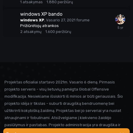
1
atsakymas
1.880
peržiūrų
windows XP bando
windows XP
,
Vasario 27, 2021
forume
Prižiūrėtojų atrankos
2
atsakymų
1.600
peržiūrų
Projektas oficialiai startavo 2021m. Vasario 6 dieną. Pirmasis
projekto serveris - visų lietuvių pamėgta Global Offensive
modifikacija. Nesiekiame išsiskirti iš minios ar būti geriausiais. Šio
projekto idėja ir tikslas - suburti draugišką bendruomenę bei
užtikrinti kokybišką žaidimą. Projektas bei jo serveriai yra nuolat
atnaujinami ir tobulinami. Atsižvelgiame į kiekvieno žaidėjo
pasiūlymus ir pastabas. Projekto administracija yra draugiška ir
visada linkusi padėti prireikus pagalbos. Iki susitikimo serveryje!