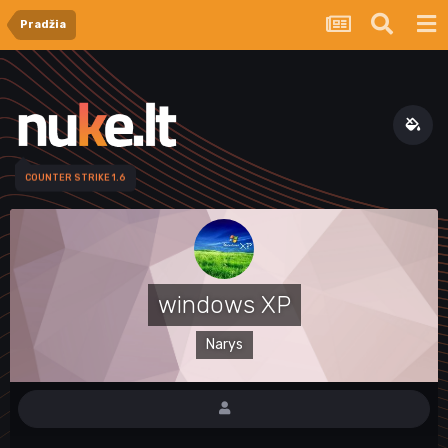
Pradžia
COUNTER STRIKE 1.6
windows XP
Narys