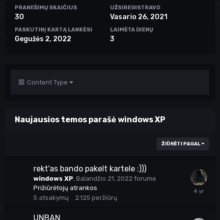
PRANEŠIMŲ SKAIČIUS
UŽSIREGISTRAVO
30
Vasario 26, 2021
PASKUTINĮ KARTĄ LANKĖSI
LAIMĖTA DIENŲ
Gegužės 2, 2022
3
Content Type
Naujausios temos parašė windows XP
ŽIŪRĖTI PAGAL
rekt'as bando pakelt kartele :)))
windows XP
,
Balandžio 21, 2022
forume
Prižiūrėtojų atrankos
5
atsakymų
2.125
peržiūrų
UNBAN