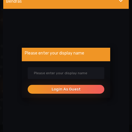
Bendras
NAUDINGOS NUORODOS
Wargod pamoka
Kur rasti DEMO/SS?
Atsiblokavimo anketa
Please enter your display name
Projekto atrankos
Paslaugos
SOCIALINIAI TINKLAI
Login As Guest