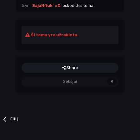
5 yr
SajaN4uk` =D
locked this tema
Ši tema yra užrakinta.
Share
Sekėjai
0
Eiti į