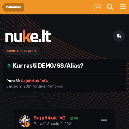
Pamokos
COUNTER STRIKE 1.6
Kur rasti DEMO/SS/Alias?
Parašė
SajaN4uk` =D
,
Sausio 2, 2021
forume
Pamokos
SajaN4uk` =D
58
Parašė
Sausio 2, 2021