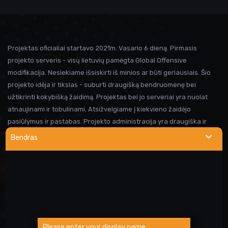
Projektas oficialiai startavo 2021m. Vasario 6 dieną. Pirmasis
projekto serveris - visų lietuvių pamėgta Global Offensive
modifikacija. Nesiekiame išsiskirti iš minios ar būti geriausiais. Šio
projekto idėja ir tikslas - suburti draugišką bendruomenę bei
užtikrinti kokybišką žaidimą. Projektas bei jo serveriai yra nuolat
atnaujinami ir tobulinami. Atsižvelgiame į kiekvieno žaidėjo
pasiūlymus ir pastabas. Projekto administracija yra draugiška ir
visada linkusi padėti prireikus pagalbos. Iki susitikimo serveryje!
Bendras
NAUDINGOS NUORODOS
Wargod pamoka
Kur rasti DEMO/SS?
Atsiblokavimo anketa
Please enter your display name