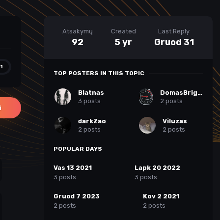
Atsakymų
Created
Last Reply
92
5 yr
Gruod 31
1
TOP POSTERS IN THIS TOPIC
Blatnas
DomasBrigada
3 posts
2 posts
i
darkZao
Viluzas
2 posts
2 posts
POPULAR DAYS
Vas 13 2021
Lapk 20 2022
3 posts
3 posts
Gruod 7 2023
Kov 2 2021
2 posts
2 posts