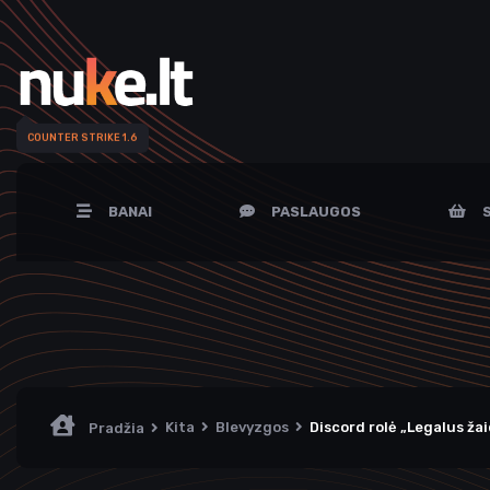
COUNTER STRIKE 1.6
BANAI
PASLAUGOS
S
Kita
Blevyzgos
Discord rolė „Legalus ža
Pradžia