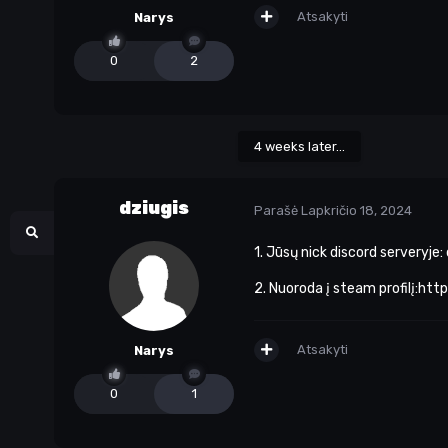
Atsakyti
Narys
0
2
4 weeks later...
dziugis
Parašė
Lapkričio 18, 2024
1. Jūsų nick discord serveryje:
2. Nuoroda į steam profilį:
htt
Atsakyti
Narys
0
1