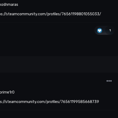
: košhmaras
ps://steamcommunity.com/profiles/76561198801055033/
1
 prime1r0
ps://steamcommunity.com/profiles/76561199585668739