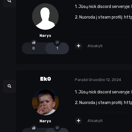
1. Jūsų nick discord serveryje: 
2. Nuoroda į steam profilį:
Narys
Atsakyti
0
1
Ek0
Parašė
Gruodžio 12, 2024
1. Jūsų nick discord serveryje:
2. Nuoroda į steam profilį:
htt
Atsakyti
Narys