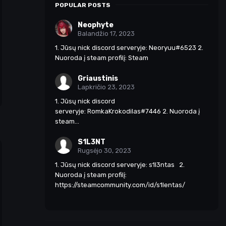
POPULAR POSTS
Neophyte
Balandžio 17, 2023
1. Jūsų nick discord serveryje: Neoryuu#6523 2.
Nuoroda į steam profilį: Steam
Griaustinis
Lapkričio 23, 2023
1. Jūsų nick discord
serveryje: RomkaKrokodilas#7446 2. Nuoroda į
steam...
S1L3NT
Rugsėjo 30, 2023
1. Jūsų nick discord serveryje: s1l3ntas 2.
Nuoroda į steam profilį:
https://steamcommunity.com/id/s1lentas/