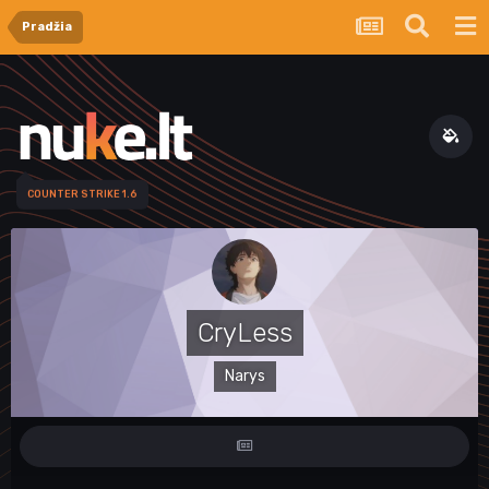
Pradžia
COUNTER STRIKE 1.6
CryLess
Narys