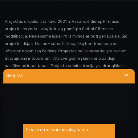
Projektas oficialiai startavo 2021m. Vasario 6 dieną. Pirmasis
projekto serveris - visų lietuvių pamėgta Global Offensive
modifikacija. Nesiekiame išsiskirti iš minios ar būti geriausiais. Šio
projekto idėja ir tikslas - suburti draugišką bendruomenę bei
užtikrinti kokybišką žaidimą. Projektas bei jo serveriai yra nuolat
atnaujinami ir tobulinami. Atsižvelgiame į kiekvieno žaidėjo
pasiūlymus ir pastabas. Projekto administracija yra draugiška ir
visada linkusi padėti prireikus pagalbos. Iki susitikimo serveryje!
Bendras
NAUDINGOS NUORODOS
Wargod pamoka
Kur rasti DEMO/SS?
Atsiblokavimo anketa
Please enter your display name
Projekto atrankos