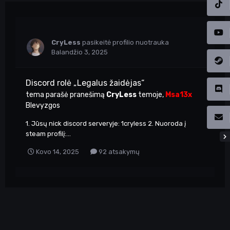
CryLess
pasikeitė profilio nuotrauka
Balandžio 3, 2025
Discord rolė „Legalus žaidėjas“
tema parašė pranešimą
CryLess
temoje,
Msa13x
Blevyzgos
1. Jūsų nick discord serveryje: 1cryless 2. Nuoroda į
steam profilį:...
Kovo 14, 2025
92 atsakymų