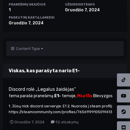
PRANEŠIMŲ SKAIČIUS
UŽSIREGISTRAVO
1
Gruodžio 7, 2024
PASKUTINĮ KARTĄ LANKĖSI
Gruodžio 7, 2024
Content Type
Viskas, kas parašyta nario E1-
Discord rolė „Legalus žaidėjas“
tema parašė pranešimą
E1-
temoje,
Msa13x
Blevyzgos
1. Jūsų nick discord serveryje: E1 2. Nuoroda į steam profilį:
https://steamcommunity.com/profiles/76561199105019613
Gruodžio 7, 2024
92 atsakymų