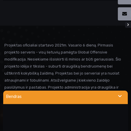
Projektas oficialiai startavo 2021m. Vasario 6 dieną. Pirmasis
projekto serveris - visų lietuvių pamėgta Global Offensive
modifikacija. Nesiekiame išsiskirti iš minios ar būti geriausiais. Šio
projekto idėja ir tikslas - suburti draugišką bendruomenę bei
užtikrinti kokybišką žaidimą. Projektas bei jo serveriai yra nuolat
atnaujinami ir tobulinami. Atsižvelgiame į kiekvieno žaidėjo
pasiūlymus ir pastabas. Projekto administracija yra draugiška ir
visada linkusi padėti prireikus pagalbos. Iki susitikimo serveryje!
Bendras
NAUDINGOS NUORODOS