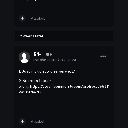
Atsakyti
2 weeks later...
E1-
0
Parašė
Gruodžio 7, 2024
1. Jūsų nick discord serveryje: E1
2. Nuoroda į steam
profilį: https://steamcommunity.com/profiles/765611
99105019613
Atsakyti