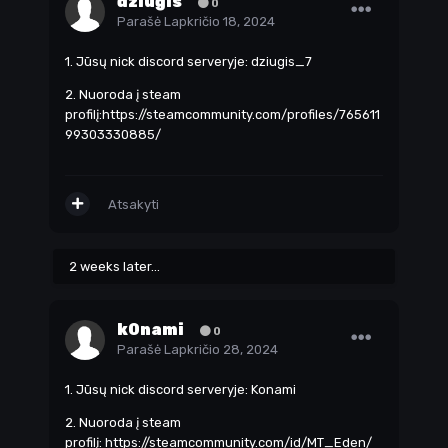
dziugis
0
Parašė
Lapkričio 18, 2024
1. Jūsų nick discord serveryje: dziugis_7
2. Nuoroda į steam
profilį:
https://steamcommunity.com/profiles/765611
99303330885/
Atsakyti
2 weeks later...
k0nami
0
Parašė
Lapkričio 28, 2024
1. Jūsų nick discord serveryje: Konami
2. Nuoroda į steam
profilį:
https://steamcommunity.com/id/MT_Eden/