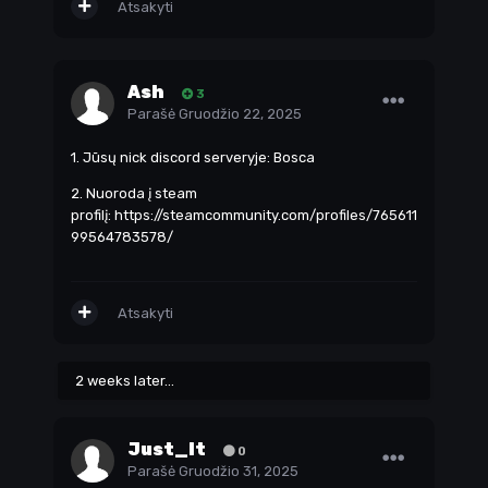
Atsakyti
Ash
3
Parašė
Gruodžio 22, 2025
1. Jūsų nick discord serveryje: Bosca
2. Nuoroda į steam
profilį:
https://steamcommunity.com/profiles/765611
99564783578/
Atsakyti
2 weeks later...
Just_lt
0
Parašė
Gruodžio 31, 2025