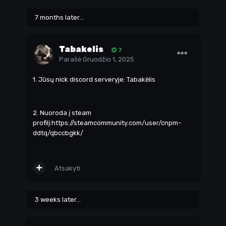
7 months later...
Tabakelis
7
Parašė
Gruodžio 1, 2025
1. Jūsų nick discord serveryje: Tabakėlis
2. Nuoroda į steam
profilį:https://steamcommunity.com/user/cnpm-
ddtq/qbccbgkk/
Atsakyti
3 weeks later...