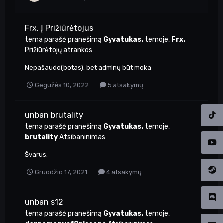
Frx. Į Prižiūrėtojus
tema parašė pranešimą
Gyvatukas.
temoje,
Frx.
Prižiūrėtojų atrankos
Nepašaudo(botas), bet adminų būt moka
Gegužės 10, 2022
5 atsakymų
unban brutality
tema parašė pranešimą
Gyvatukas.
temoje,
brutality
Atsibaninimas
Švarus.
Gruodžio 17, 2021
4 atsakymų
unban s12
tema parašė pranešimą
Gyvatukas.
temoje,