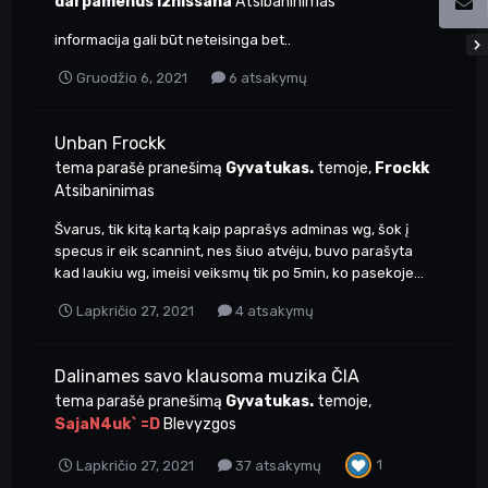
darpamenus12nissana
Atsibaninimas
informacija gali būt neteisinga bet..
Gruodžio 6, 2021
6 atsakymų
Unban Frockk
tema parašė pranešimą
Gyvatukas.
temoje,
Frockk
Atsibaninimas
Švarus, tik kitą kartą kaip paprašys adminas wg, šok į
specus ir eik scannint, nes šiuo atvėju, buvo parašyta
kad laukiu wg, imeisi veiksmų tik po 5min, ko pasekoje...
Lapkričio 27, 2021
4 atsakymų
Dalinames savo klausoma muzika ČIA
tema parašė pranešimą
Gyvatukas.
temoje,
SajaN4uk` =D
Blevyzgos
1
Lapkričio 27, 2021
37 atsakymų