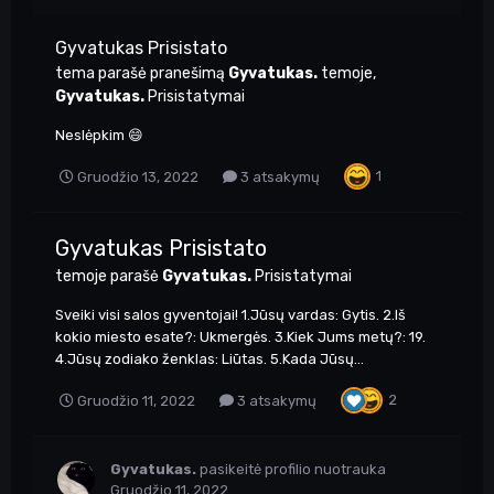
Gyvatukas Prisistato
tema parašė pranešimą
Gyvatukas.
temoje,
Gyvatukas.
Prisistatymai
Neslėpkim 😄
1
Gruodžio 13, 2022
3 atsakymų
Gyvatukas Prisistato
temoje parašė
Gyvatukas.
Prisistatymai
Sveiki visi salos gyventojai! 1.Jūsų vardas: Gytis. 2.Iš
kokio miesto esate?: Ukmergės. 3.Kiek Jums metų?: 19.
4.Jūsų zodiako ženklas: Liūtas. 5.Kada Jūsų...
2
Gruodžio 11, 2022
3 atsakymų
Gyvatukas.
pasikeitė profilio nuotrauka
Gruodžio 11, 2022