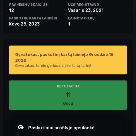
PRANEŠIMŲ SKAIČIUS
UŽSIREGISTRAVO
12
Vasario 23, 2021
PASKUTINĮ KARTĄ LANKĖSI
LAIMĖTA DIENŲ
Kovo 28, 2023
1
Gyvatukas. paskutinį kartą laimėjo Gruodžio 15
2022
Gyvatukas. turėjo geriausiai įvertintą turinį!
REPUTACIJA
11
Good
Paskutiniai profilyje apsilankė