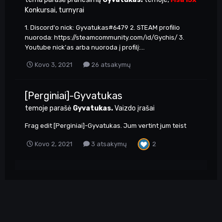
Konkursai, turnyrai
1. Discord'o nick: Gyvatukas#6479 2. STEAM profilio
nuoroda: https://steamcommunity.com/id/Gychis/ 3.
Youtube nick'as arba nuoroda į profilį:...
Kovo 3, 2021
26 atsakymų
[Perginiai]-Gyvatukas
temoje parašė
Gyvatukas.
Vaizdo įrašai
Frag edit [Perginiai]-Gyvatukas. Jum vertint jum teist
2
Kovo 2, 2021
3 atsakymų