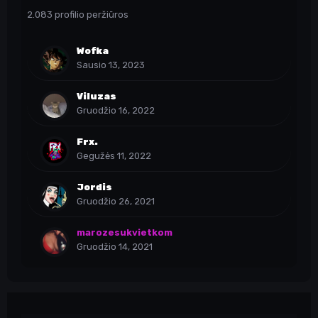
2.083 profilio peržiūros
Wofka
Sausio 13, 2023
Viluzas
Gruodžio 16, 2022
Frx.
Gegužės 11, 2022
Jordis
Gruodžio 26, 2021
marozesukvietkom
Gruodžio 14, 2021