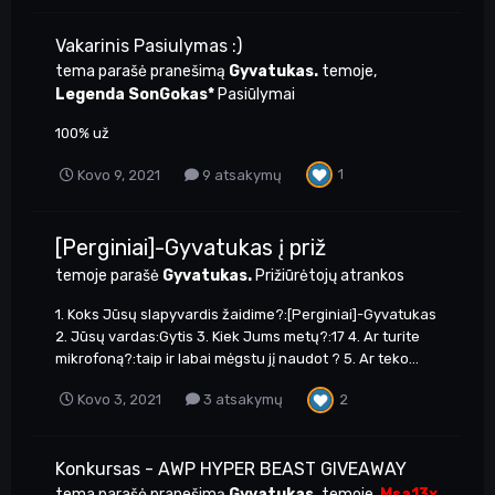
Vakarinis Pasiulymas :)
tema parašė pranešimą
Gyvatukas.
temoje,
Legenda SonGokas*
Pasiūlymai
100% už
1
Kovo 9, 2021
9 atsakymų
[Perginiai]-Gyvatukas į priž
temoje parašė
Gyvatukas.
Prižiūrėtojų atrankos
1. Koks Jūsų slapyvardis žaidime?:[Perginiai]-Gyvatukas
2. Jūsų vardas:Gytis 3. Kiek Jums metų?:17 4. Ar turite
mikrofoną?:taip ir labai mėgstu jį naudot ? 5. Ar teko...
2
Kovo 3, 2021
3 atsakymų
Konkursas - AWP HYPER BEAST GIVEAWAY
tema parašė pranešimą
Gyvatukas.
temoje,
Msa13x