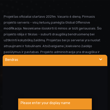
Projektas oficialiai startavo 2021m. Vasario 6 dieną. Pirmasis
projekto serveris - visų lietuvių pamėgta Global Offensive
modifikacija. Nesiekiame išsiskirti iš minios ar būti geriausiais. Šio
projekto idėja ir tikslas - suburti draugišką bendruomenę bei
užtikrinti kokybišką žaidimą. Projektas bei jo serveriai yra nuolat
atnaujinami ir tobulinami. Atsižvelgiame į kiekvieno žaidėjo
pasiūlymus ir pastabas. Projekto administracija yra draugiška ir
visada linkusi padėti prireikus pagalbos. Iki susitikimo serveryje!
Bendras
NAUDINGOS NUORODOS
Wargod pamoka
Kur rasti DEMO/SS?
Atsiblokavimo anketa
Please enter your display name
Projekto atrankos