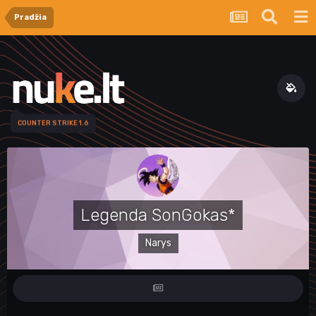
Pradžia
COUNTER STRIKE 1.6
Legenda SonGokas*
Narys