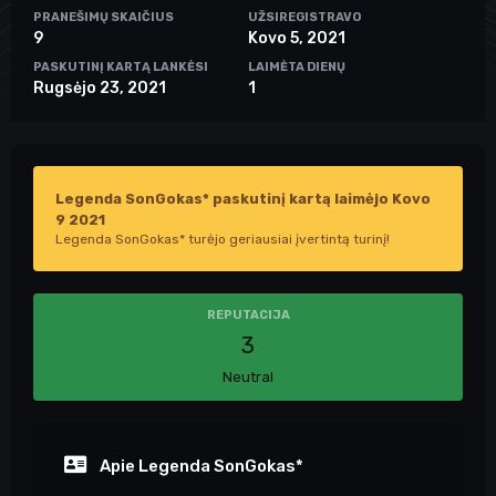
PRANEŠIMŲ SKAIČIUS
UŽSIREGISTRAVO
9
Kovo 5, 2021
PASKUTINĮ KARTĄ LANKĖSI
LAIMĖTA DIENŲ
Rugsėjo 23, 2021
1
Legenda SonGokas* paskutinį kartą laimėjo Kovo
9 2021
Legenda SonGokas* turėjo geriausiai įvertintą turinį!
REPUTACIJA
3
Neutral
Apie Legenda SonGokas*