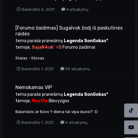
Balandžio 6, 2021
4 atsakymų
[Forumo žaidimas] Sugalvok žodį iš paskutinės
raidės
tema parašė pranešimą
Legenda SonGokas*
temoje,
SajaN4uk` =D
Forumo žaidimai
Stalas - Stovas
Balandžio 1, 2021
59 atsakymų
Nemokamas VIP
tema parašė pranešimą
Legenda SonGokas*
temoje,
Msa13x
Blevyzgos
Balandzio ar Kovo 1-diena tai vipa duosi? :D
Balandžio 1, 2021
4 atsakymų