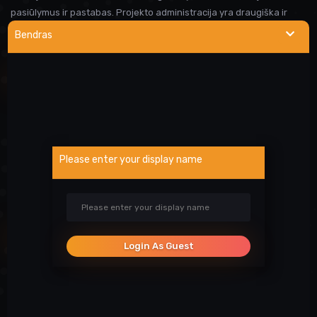
pasiūlymus ir pastabas. Projekto administracija yra draugiška ir
visada linkusi padėti prireikus pagalbos. Iki susitikimo serveryje!
Bendras
NAUDINGOS NUORODOS
Wargod pamoka
Kur rasti DEMO/SS?
Atsiblokavimo anketa
Please enter your display name
Projekto atrankos
Paslaugos
SOCIALINIAI TINKLAI
Login As Guest