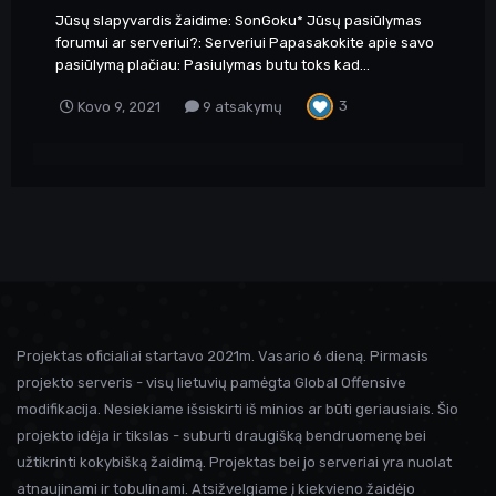
Jūsų slapyvardis žaidime: SonGoku* Jūsų pasiūlymas
forumui ar serveriui?: Serveriui Papasakokite apie savo
pasiūlymą plačiau: Pasiulymas butu toks kad...
3
Kovo 9, 2021
9 atsakymų
Projektas oficialiai startavo 2021m. Vasario 6 dieną. Pirmasis
projekto serveris - visų lietuvių pamėgta Global Offensive
modifikacija. Nesiekiame išsiskirti iš minios ar būti geriausiais. Šio
projekto idėja ir tikslas - suburti draugišką bendruomenę bei
užtikrinti kokybišką žaidimą. Projektas bei jo serveriai yra nuolat
atnaujinami ir tobulinami. Atsižvelgiame į kiekvieno žaidėjo