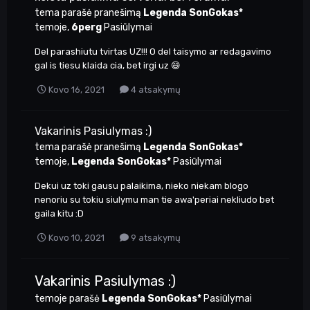
tema parašė pranešimą
Legenda SonGokas*
temoje,
6perg
Pasiūlymai
Del parashiutu tvirtas UZ!!! O del taisymo ar redagavimo
gal is tiesu klaida cia, bet irgi uz 😄
Kovo 16, 2021
4 atsakymų
Vakarinis Pasiulymas :)
tema parašė pranešimą
Legenda SonGokas*
temoje,
Legenda SonGokas*
Pasiūlymai
Dekui uz toki gausu palaikima, nieko niekam blogo
nenoriu su tokiu siulymu man tie awa'periai nekliudo bet
gaila kitu :D
Kovo 10, 2021
9 atsakymų
Vakarinis Pasiulymas :)
temoje parašė
Legenda SonGokas*
Pasiūlymai