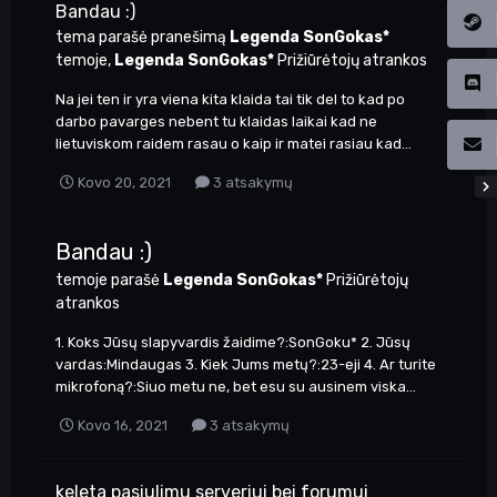
Bandau :)
tema parašė pranešimą
Legenda SonGokas*
temoje,
Legenda SonGokas*
Prižiūrėtojų atrankos
Na jei ten ir yra viena kita klaida tai tik del to kad po
darbo pavarges nebent tu klaidas laikai kad ne
lietuviskom raidem rasau o kaip ir matei rasiau kad...
Kovo 20, 2021
3 atsakymų
Bandau :)
temoje parašė
Legenda SonGokas*
Prižiūrėtojų
atrankos
1. Koks Jūsų slapyvardis žaidime?:SonGoku* 2. Jūsų
vardas:Mindaugas 3. Kiek Jums metų?:23-eji 4. Ar turite
mikrofoną?:Siuo metu ne, bet esu su ausinem viska...
Kovo 16, 2021
3 atsakymų
keleta pasiulimu serveriui bei forumui