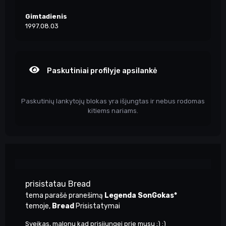
Gimtadienis
1997.08.03
Paskutiniai profilyje apsilankė
Paskutinių lankytojų blokas yra išjungtas ir nebus rodomas
kitiems nariams.
prisistatau Bread
tema parašė pranešimą
Legenda SonGokas*
temoje,
Bread
Prisistatymai
Sveikas, malonu kad prisijungei prie musu ;) :)