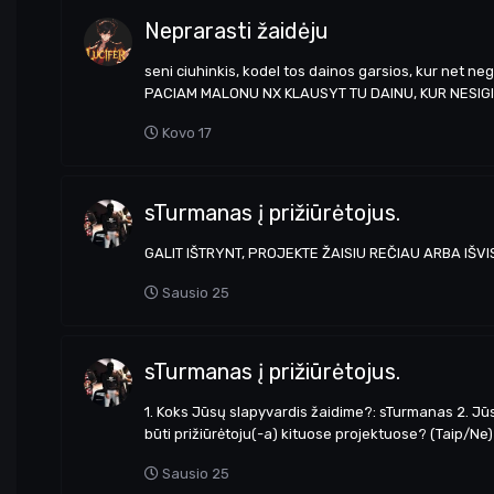
Neprarasti žaidėju
seni ciuhinkis, kodel tos dainos garsios, kur net
PACIAM MALONU NX KLAUSYT TU DAINU, KUR NESIGIRD
Kovo 17
sTurmanas į prižiūrėtojus.
GALIT IŠTRYNT, PROJEKTE ŽAISIU REČIAU ARBA IŠVI
Sausio 25
sTurmanas į prižiūrėtojus.
1. Koks Jūsų slapyvardis žaidime?: sTurmanas 2. Jūsų
būti prižiūrėtoju(-a) kituose projektuose? (Taip/Ne) 
Sausio 25