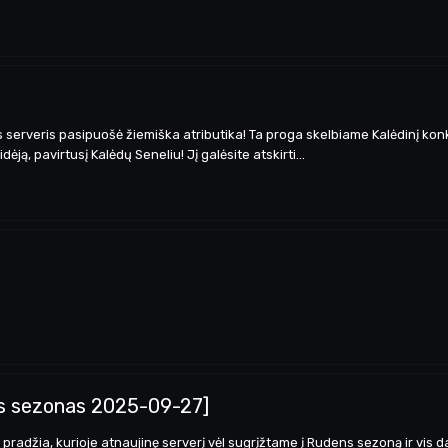
s serveris pasipuošė žiemiška atributika! Ta proga skelbiame Kalėdinį kon
ją, pavirtusį Kalėdų Seneliu! Jį galėsite atskirti...
as sezonas 2025-09-27]
o pradžia, kurioje atnaujinę serverį vėl sugrįžtame į Rudens sezoną ir vis 