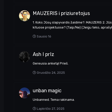
MAUZERIS i priziuretojus
1. Koks Jūsų slapyvardis žaidime?: MAUZERIS 2. Jūsų 
kituose projektuose? (Taip/Ne) (Jeigu teko, aprašykit
Sausio 16
Ash I prIz
Gereusia anketą! Prieš.
Gruodžio 24, 2025
unban magic
Unbanned. Tema rakinama.
Lapkričio 27, 2025