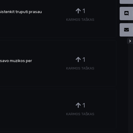
1
sistenkit truputi prasau
KARMOS TAŠKAS
1
ei savo muzikos per
KARMOS TAŠKAS
1
KARMOS TAŠKAS