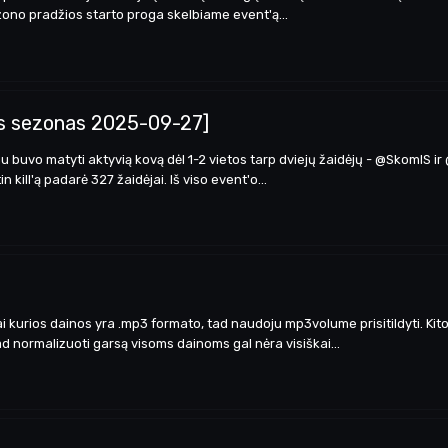
zono pradžios starto proga skelbiame event'ą...
as sezonas 2025-09-27]
 buvo matyti aktyvią kovą dėl 1-2 vietos tarp dviejų žaidėjų - @SkomIS i
 kill'ą padarė 327 žaidėjai. Iš viso event'o...
kai kurios dainos yra .mp3 formato, tad naudoju mp3volume prisitildyti. Ki
kad normalizuoti garsą visoms dainoms gal nėra visiškai...