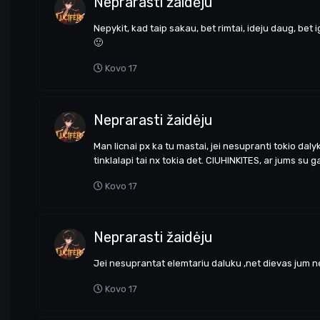
Neprarasti žaidėju
Nepykit, kad taip sakau, bet rimtai, ideju daug, bet
🙂
Kovo 17
Neprarasti žaidėju
Man licnai px ka tu mastai, jei nesupranti tokio daly
tinklalapi tai nx tokia det. CIUHINKITES, ar jums su 
Kovo 17
Neprarasti žaidėju
Jei nesuprantat elemtariu daluku ,net dievas jum 
Kovo 17