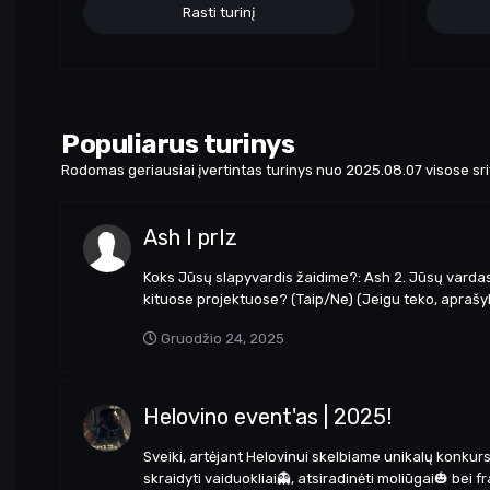
Rasti turinį
Populiarus turinys
Rodomas geriausiai įvertintas turinys nuo 2025.08.07 visose sr
Ash I prIz
Koks Jūsų slapyvardis žaidime?: Ash 2. Jūsų vardas:A
kituose projektuose? (Taip/Ne) (Jeigu teko, aprašykite
Gruodžio 24, 2025
Helovino event'as | 2025!
Sveiki, artėjant Helovinui skelbiame unikalų konkur
skraidyti vaiduokliai👻, atsiradinėti moliūgai🎃 bei 