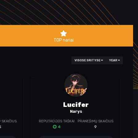
TOP nariai
VISOSE SRITYSE
YEAR
Lucifer
Narys
 SKAIČIUS
REPUTACIJOS TAŠKAI
PRANEŠIMŲ SKAIČIUS
5
4
9