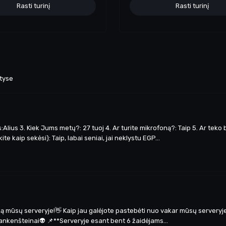
Rasti turinį
Rasti turinį
ityse
lius 3. Kiek Jums metų?: 27 tuoj 4. Ar turite mikrofoną?: Taip 5. Ar teko b
 kaip sekėsi): Taip, labai seniai, jai neklystu EGP...
są mūsų serveryje!👋 Kaip jau galėjote pastebėti nuo vakar mūsų serveryj
frankenšteinai👽 📌**Serveryje esant bent 6 žaidėjams...