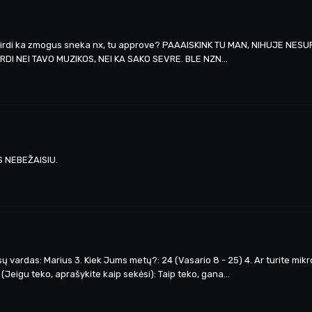
 negirdi ka zmogus sneka nx, tu approve? PAAAISKINK TU MAN, NIHUJE NES
I NEI TAVO MUZIKOS, NEI KA SAKO SEVRE. BLE NZN...
S NEBEŽAISIU.
 vardas: Marius 3. Kiek Jums metų?: 24 (Vasario 8 - 25) 4. Ar turite mikro
(Jeigu teko, aprašykite kaip sekėsi): Taip teko, gana...