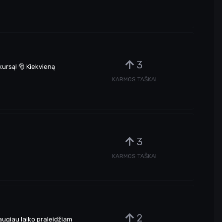
3
kursą! 🎅 Kiekvieną
KARMOS TAŠKAI
3
KARMOS TAŠKAI
2
daugiau laiko praleidžiam