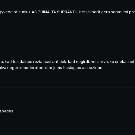
 igyvendint sunku. AS PUIKIAI TA SUPRANTU, bet jei norit gero servo, tai pa
ko, kad tos dainos rezia ausi ant tiek, kad negirdi, nei servo, ka sneka, n
galva negerai moderatoriai, ar jums tiesiog px as nezinau...
nepades