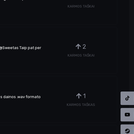
KARMOS TAŠKAI
2
r @Sweetas Taip pat per
KARMOS TAŠKAI
1
tos dainos .wav formato
KARMOS TAŠKAS