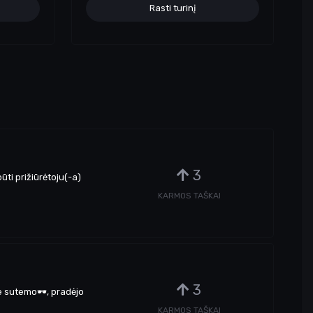
Rasti turinį
3
ūti prižiūrėtoju(-a)
KARMOS TAŠKAI
3
e sutemo🕶️, pradėjo
KARMOS TAŠKAI