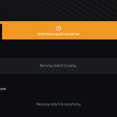
Ankstesni apdovanojimai
Nėra ką rodyti iš narių.
tyse
Nėra ką rodyti iš rezultatų