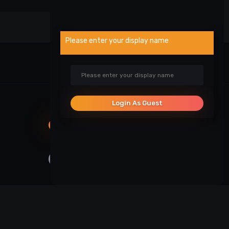
Please enter your display name
Visa veikla
Login As Guest
SOCIALINIAI TINKLAI