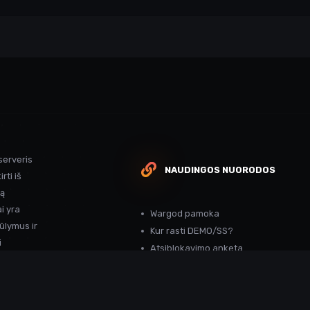
serveris
NAUDINGOS NUORODOS
rti iš
ką
i yra
Wargod pamoka
ūlymus ir
Kur rasti DEMO/SS?
i
Atsiblokavimo anketa
Projekto atrankos
Paslaugos