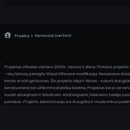
Geriausiai įvertinti
Pradžia
Projektas oficialiai startavo 2021m. Vasario 6 dieną. Pirmasis projekto 
- visų lietuvių pamėgta Global Offensive modifikacija. Nesiekiame išsiski
minios ar būti geriausiais. Šio projekto idėja ir tikslas - suburti draugiš
bendruomenę bei užtikrinti kokybišką žaidimą. Projektas bei jo serveria
nuolat atnaujinami ir tobulinami. Atsižvelgiame į kiekvieno žaidėjo pasi
pastabas. Projekto administracija yra draugiška ir visada linkusi padėt
prireikus pagalbos. Iki susitikimo serveryje!