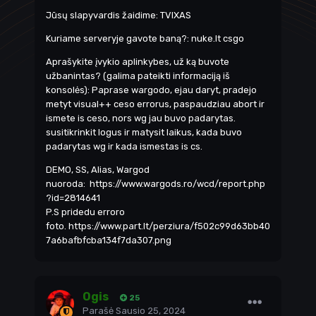
Jūsų slapyvardis žaidime: TVIXAS
Kuriame serveryje gavote baną?: nuke.lt csgo
Aprašykite įvykio aplinkybes, už ką buvote
užbanintas? (galima pateikti informaciją iš
konsolės): Paprase wargodo, ejau daryt, pradejo
metyt visual++ ceso errorus, paspaudziau abort ir
ismete is ceso, nors wg jau buvo padarytas.
susitikrinkit logus ir matysit laikus, kada buvo
padarytas wg ir kada ismestas is cs.
DEMO, SS, Alias, Wargod
nuoroda:
https://www.wargods.ro/wcd/report.php
?id=2814641
P.S pridedu erroro
foto.
https://www.part.lt/perziura/f502c99d63bb40
7a6bafbfcba134f7da307.png
Ogis
25
Parašė
Sausio 25, 2024