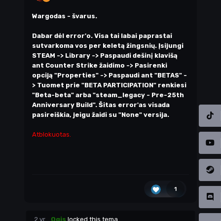
Wargodas - švarus.
Dabar dėl error'o. Visa tai labai paprastai
sutvarkoma vos per keletą žingsnių. Įsijungi
STEAM -> Library -> Paspaudi dešinį klavišą
ant Counter Strike žaidimo -> Pasirenki
opciją "Properties" -> Paspaudi ant "BETAS" -
> Tuomet prie "BETA PARTICIPATION" renkiesi
"Beta-beta" arba "steam_legacy - Pre-25th
Anniversary Build". Šitas error'as visada
pasireiškia, jeigu žaidi su "None" versija.
Atblokuotas.
1
2 yr
Ogis
locked this tema