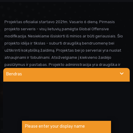
Projektas oficialiai startavo 2021m. Vasario 6 dieną. Pirmasis
projekto serveris - visų lietuvių pamėgta Global Offensive
modifikacija. Nesiekiame išsiskirti iš minios ar būti geriausiais. Šio
projekto idėja ir tikslas - suburti draugišką bendruomenę bei
užtikrinti kokybišką žaidimą. Projektas bei jo serveriai yra nuolat
atnaujinami ir tobulinami. Atsižvelgiame į kiekvieno žaidėjo
pasiūlymus ir pastabas. Projekto administracija yra draugiška ir
visada linkusi padėti prireikus pagalbos. Iki susitikimo serveryje!
Bendras
NAUDINGOS NUORODOS
Wargod pamoka
Kur rasti DEMO/SS?
Atsiblokavimo anketa
Please enter your display name