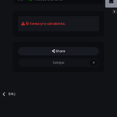
Ši tema yra užrakinta.
Share
Sekėjai
0
Eiti į