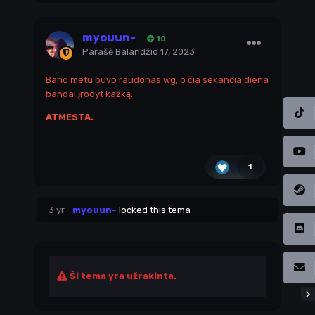
myouun-
10
Parašė
Balandžio 17, 2023
Bano metu buvo raudonas wg, o čia sekančia diena
bandai įrodyt kažką.
ATMESTA.
1
3 yr
myouun-
locked this tema
Ši tema yra užrakinta.