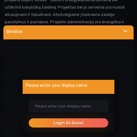
užtikrinti kokybišką žaidimą. Projektas bei jo serveriai yra nuolat
atnaujinami ir tobulinami. Atsižvelgiame į kiekvieno žaidėjo
pasiūlymus ir pastabas. Projekto administracija yra draugiška ir
visada linkusi padėti prireikus pagalbos. Iki susitikimo serveryje!
Bendras
NAUDINGOS NUORODOS
Wargod pamoka
Kur rasti DEMO/SS?
Atsiblokavimo anketa
Please enter your display name
Projekto atrankos
Paslaugos
SOCIALINIAI TINKLAI
Login As Guest