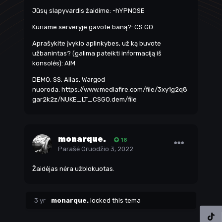
Jūsų slapyvardis žaidime: -hYPNOSE
Kuriame serveryje gavote baną?: CS GO
Aprašykite įvykio aplinkybes, už ką buvote
užbanintas? (galima pateikti informaciją iš
konsolės): AIM
DEMO, SS, Alias, Wargod
nuoroda:
https://www.mediafire.com/file/3xy1g2q8
gar2k2z/NUKE_LT_CSGO.dem/file
monarque.
18
Parašė
Gruodžio 3, 2022
Žaidėjas nėra užblokuotas.
3 yr
monarque.
locked this tema