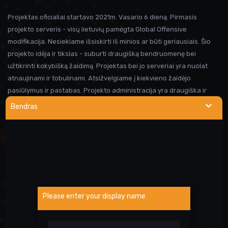
Projektas oficialiai startavo 2021m. Vasario 6 dieną. Pirmasis
projekto serveris - visų lietuvių pamėgta Global Offensive
modifikacija. Nesiekiame išsiskirti iš minios ar būti geriausiais. Šio
projekto idėja ir tikslas - suburti draugišką bendruomenę bei
užtikrinti kokybišką žaidimą. Projektas bei jo serveriai yra nuolat
atnaujinami ir tobulinami. Atsižvelgiame į kiekvieno žaidėjo
pasiūlymus ir pastabas. Projekto administracija yra draugiška ir
visada linkusi padėti prireikus pagalbos. Iki susitikimo serveryje!
Bendras
NAUDINGOS NUORODOS
Wargod pamoka
Kur rasti DEMO/SS?
Atsiblokavimo anketa
Please enter your display name
Projekto atrankos
Paslaugos