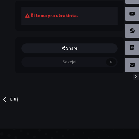
Ši tema yra užrakinta.
Share
Sekėjai
0
Eiti į