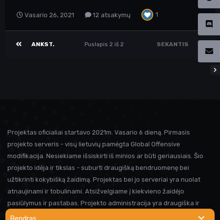
1
Vasario 26, 2021
12 atsakymų
ANKST.
Puslapis 2 iš 2
SEKANTIS
Projektas oficialiai startavo 2021m. Vasario 6 dieną. Pirmasis
projekto serveris - visų lietuvių pamėgta Global Offensive
modifikacija. Nesiekiame išsiskirti iš minios ar būti geriausiais. Šio
projekto idėja ir tikslas - suburti draugišką bendruomenę bei
užtikrinti kokybišką žaidimą. Projektas bei jo serveriai yra nuolat
atnaujinami ir tobulinami. Atsižvelgiame į kiekvieno žaidėjo
pasiūlymus ir pastabas. Projekto administracija yra draugiška ir
visada linkusi padėti prireikus pagalbos. Iki susitikimo serveryje!
Bendras