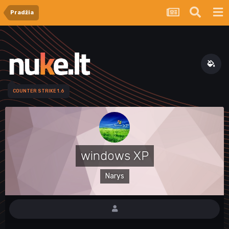
Pradžia
COUNTER STRIKE 1.6
windows XP
Narys