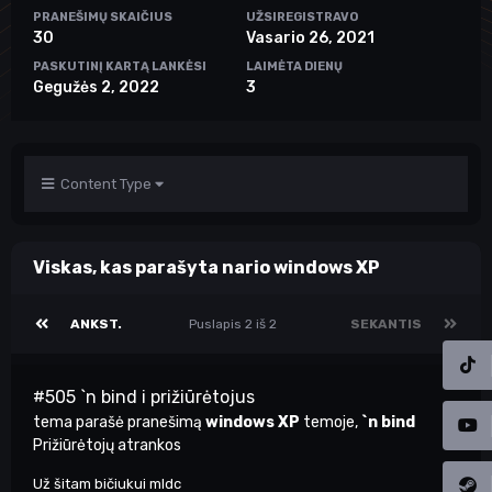
PRANEŠIMŲ SKAIČIUS
UŽSIREGISTRAVO
30
Vasario 26, 2021
PASKUTINĮ KARTĄ LANKĖSI
LAIMĖTA DIENŲ
Gegužės 2, 2022
3
Content Type
Viskas, kas parašyta nario windows XP
ANKST.
Puslapis 2 iš 2
SEKANTIS
#505 `n bind i prižiūrėtojus
tema parašė pranešimą
windows XP
temoje,
`n bind
Prižiūrėtojų atrankos
Už šitam bičiukui mldc