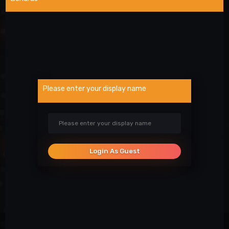
NAUDINGOS NUORODOS
Wargod pamoka
Kur rasti DEMO/SS?
Atsiblokavimo anketa
Please enter your display name
Projekto atrankos
Paslaugos
SOCIALINIAI TINKLAI
Login As Guest