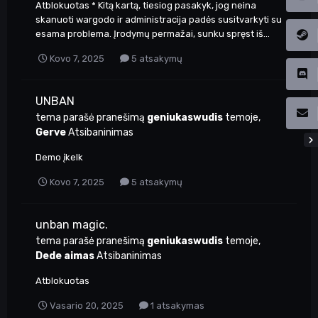
Atblokuotas * Kitą kartą, tiesiog pasakyk, jog neina
skanuoti wargodo ir administracija padės susitvarkyti su
esama problema. Įrodymų permažai, sunku spręst iš...
Kovo 7, 2025
5 atsakymų
UNBAN
tema parašė pranešimą
geniukaswudis
temoje,
Gerve
Atsibaninimas
Demo įkelk
Kovo 7, 2025
5 atsakymų
unban magic.
tema parašė pranešimą
geniukaswudis
temoje,
Dede aimas
Atsibaninimas
Atblokuotas
Vasario 20, 2025
1 atsakymas