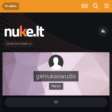
Pradžia
COUNTER STRIKE 1.6
geniukaswudis
Narys