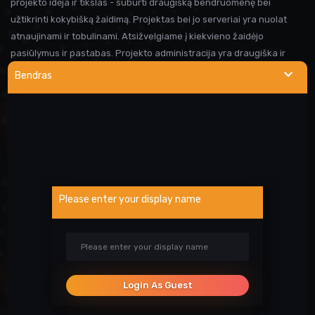
projekto idėja ir tikslas - suburti draugišką bendruomenę bei
užtikrinti kokybišką žaidimą. Projektas bei jo serveriai yra nuolat
atnaujinami ir tobulinami. Atsižvelgiame į kiekvieno žaidėjo
pasiūlymus ir pastabas. Projekto administracija yra draugiška ir
visada linkusi padėti prireikus pagalbos. Iki susitikimo serveryje!
Bendras
NAUDINGOS NUORODOS
Wargod pamoka
Kur rasti DEMO/SS?
Atsiblokavimo anketa
Please enter your display name
Projekto atrankos
Paslaugos
SOCIALINIAI TINKLAI
Login As Guest