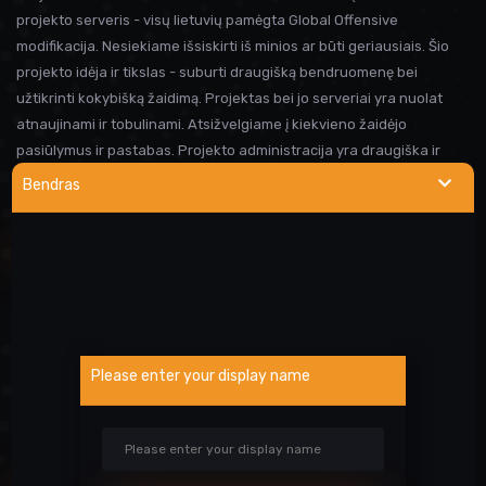
projekto serveris - visų lietuvių pamėgta Global Offensive
modifikacija. Nesiekiame išsiskirti iš minios ar būti geriausiais. Šio
projekto idėja ir tikslas - suburti draugišką bendruomenę bei
užtikrinti kokybišką žaidimą. Projektas bei jo serveriai yra nuolat
atnaujinami ir tobulinami. Atsižvelgiame į kiekvieno žaidėjo
pasiūlymus ir pastabas. Projekto administracija yra draugiška ir
visada linkusi padėti prireikus pagalbos. Iki susitikimo serveryje!
Bendras
NAUDINGOS NUORODOS
Wargod pamoka
Kur rasti DEMO/SS?
Atsiblokavimo anketa
Please enter your display name
Projekto atrankos
Paslaugos