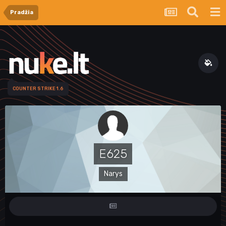
Pradžia
COUNTER STRIKE 1.6
E625
Narys