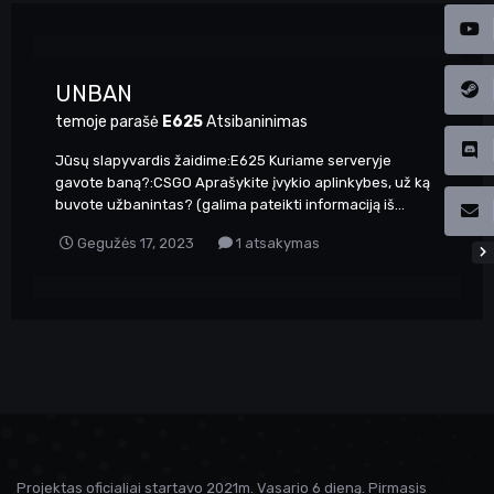
UNBAN
temoje parašė
E625
Atsibaninimas
Jūsų slapyvardis žaidime:E625 Kuriame serveryje
gavote baną?:CSGO Aprašykite įvykio aplinkybes, už ką
buvote užbanintas? (galima pateikti informaciją iš...
Gegužės 17, 2023
1 atsakymas
Projektas oficialiai startavo 2021m. Vasario 6 dieną. Pirmasis