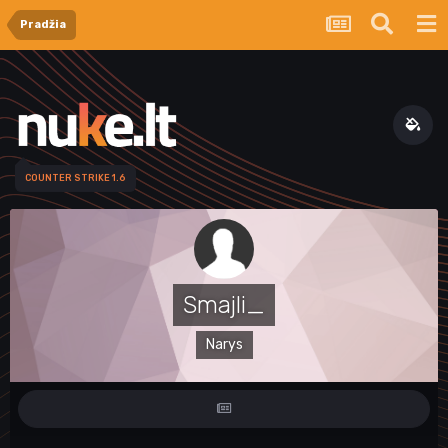
Pradžia
COUNTER STRIKE 1.6
Smajli_
Narys