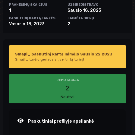
PRANEŠIMŲ SKAIČIUS
UŽSIREGISTRAVO
1
Sausio 18, 2023
PASKUTINĮ KARTĄ LANKĖSI
LAIMĖTA DIENŲ
Vasario 18, 2023
2
Smajli_ paskutinį kartą laimėjo Sausio 22 2023
Smajli_ turėjo geriausiai įvertintą turinį!
REPUTACIJA
2
Neutral
Paskutiniai profilyje apsilankė