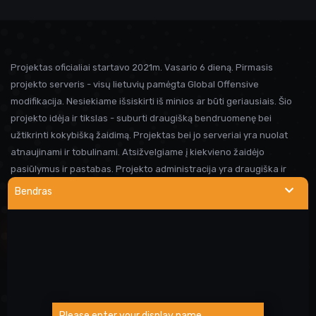
Projektas oficialiai startavo 2021m. Vasario 6 dieną. Pirmasis
projekto serveris - visų lietuvių pamėgta Global Offensive
modifikacija. Nesiekiame išsiskirti iš minios ar būti geriausiais. Šio
projekto idėja ir tikslas - suburti draugišką bendruomenę bei
užtikrinti kokybišką žaidimą. Projektas bei jo serveriai yra nuolat
atnaujinami ir tobulinami. Atsižvelgiame į kiekvieno žaidėjo
pasiūlymus ir pastabas. Projekto administracija yra draugiška ir
visada linkusi padėti prireikus pagalbos. Iki susitikimo serveryje!
Bendras
NAUDINGOS NUORODOS
Wargod pamoka
Kur rasti DEMO/SS?
Atsiblokavimo anketa
Please enter your display name