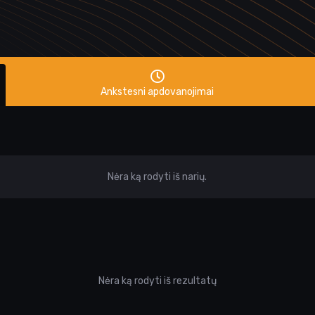
Ankstesni apdovanojimai
Nėra ką rodyti iš narių.
Nėra ką rodyti iš rezultatų