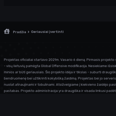
Geriausiai įvertinti
Pradžia
Projektas oficialiai startavo 2021m. Vasario 6 dieną. Pirmasis projekto 
- visų lietuvių pamėgta Global Offensive modifikacija. Nesiekiame išsiski
minios ar būti geriausiais. Šio projekto idėja ir tikslas - suburti draugiš
bendruomenę bei užtikrinti kokybišką žaidimą. Projektas bei jo serveria
nuolat atnaujinami ir tobulinami. Atsižvelgiame į kiekvieno žaidėjo pasi
pastabas. Projekto administracija yra draugiška ir visada linkusi padėt
prireikus pagalbos. Iki susitikimo serveryje!