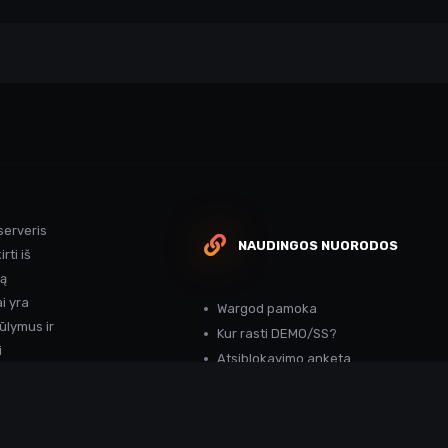
serveris
NAUDINGOS NUORODOS
rti iš
ką
i yra
Wargod pamoka
ūlymus ir
Kur rasti DEMO/SS?
i
Atsiblokavimo anketa
Projekto atrankos
Paslaugos