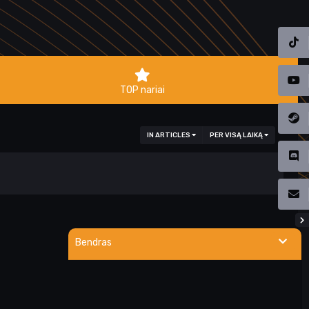
TOP nariai
IN ARTICLES
PER VISĄ LAIKĄ
Bendras