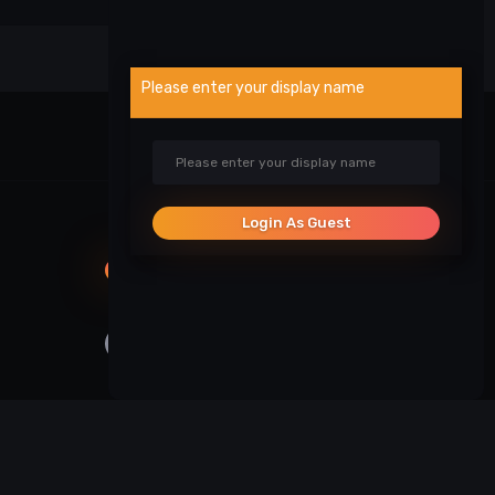
Please enter your display name
Visa veikla
Login As Guest
SOCIALINIAI TINKLAI