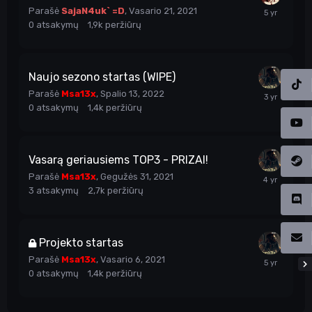
Parašė
SajaN4uk` =D
,
Vasario 21, 2021
0
atsakymų
1,9k
peržiūrų
Naujo sezono startas (WIPE)
Parašė
Msa13x
,
Spalio 13, 2022
0
atsakymų
1,4k
peržiūrų
Vasarą geriausiems TOP3 - PRIZAI!
Parašė
Msa13x
,
Gegužės 31, 2021
3
atsakymų
2,7k
peržiūrų
Projekto startas
Parašė
Msa13x
,
Vasario 6, 2021
0
atsakymų
1,4k
peržiūrų