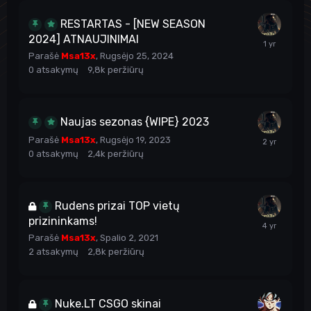
RESTARTAS - [NEW SEASON
2024] ATNAUJINIMAI
Parašė
Msa13x
,
Rugsėjo 25, 2024
0
atsakymų
9,8k
peržiūrų
Naujas sezonas {WIPE} 2023
Parašė
Msa13x
,
Rugsėjo 19, 2023
0
atsakymų
2,4k
peržiūrų
Rudens prizai TOP vietų
prizininkams!
Parašė
Msa13x
,
Spalio 2, 2021
2
atsakymų
2,8k
peržiūrų
Nuke.LT CSGO skinai