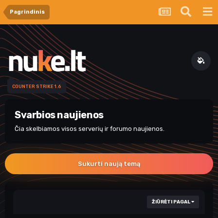
Pagrindinis
COUNTER STRIKE 1.6
Svarbios naujienos
Čia skelbiamos visos serverių ir forumo naujienos.
Sukurti naują temą
ŽIŪRĖTI PAGAL