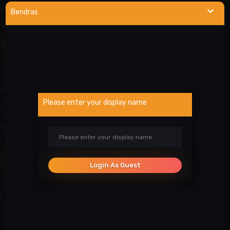
visada linkusi padėti prireikus pagalbos. Iki susitikimo serveryje!
Bendras
NAUDINGOS NUORODOS
Wargod pamoka
Kur rasti DEMO/SS?
Atsiblokavimo anketa
Please enter your display name
Projekto atrankos
Paslaugos
SOCIALINIAI TINKLAI
Login As Guest