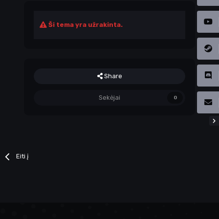
Ši tema yra užrakinta.
Share
Sekėjai
0
Eiti į