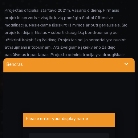
Projektas oficialiai startavo 2021m. Vasario 6 dieną. Pirmasis
projekto serveris - visų lietuvių pamėgta Global Offensive
modifikacija. Nesiekiame išsiskirti iš minios ar būti geriausiais. Šio
projekto idėja ir tikslas - suburti draugišką bendruomenę bei
užtikrinti kokybišką žaidimą. Projektas bei jo serveriai yra nuolat
atnaujinami ir tobulinami. Atsižvelgiame į kiekvieno žaidėjo
pasiūlymus ir pastabas. Projekto administracija yra draugiška ir
visada linkusi padėti prireikus pagalbos. Iki susitikimo serveryje!
Bendras
NAUDINGOS NUORODOS
Wargod pamoka
Kur rasti DEMO/SS?
Atsiblokavimo anketa
Please enter your display name
Projekto atrankos
Paslaugos