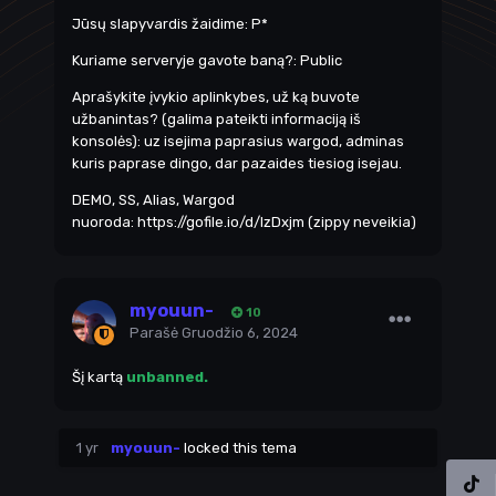
Jūsų slapyvardis žaidime: P*
Kuriame serveryje gavote baną?: Public
Aprašykite įvykio aplinkybes, už ką buvote
užbanintas? (galima pateikti informaciją iš
konsolės): uz isejima paprasius wargod, adminas
kuris paprase dingo, dar pazaides tiesiog isejau.
DEMO, SS, Alias, Wargod
nuoroda:
https://gofile.io/d/lzDxjm
(zippy neveikia)
myouun-
10
Parašė
Gruodžio 6, 2024
Šį kartą
unbanned.
1 yr
myouun-
locked this tema