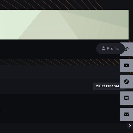
Profilis
ŽIŪRĖTI PAGAL
a