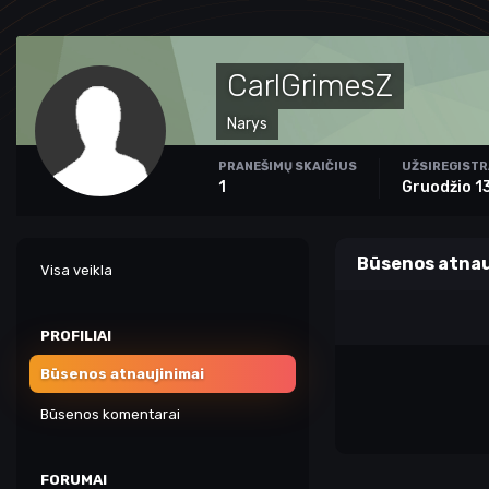
CarlGrimesZ
Narys
PRANEŠIMŲ SKAIČIUS
UŽSIREGIST
1
Gruodžio 1
Būsenos atnau
Visa veikla
PROFILIAI
Būsenos atnaujinimai
Būsenos komentarai
FORUMAI