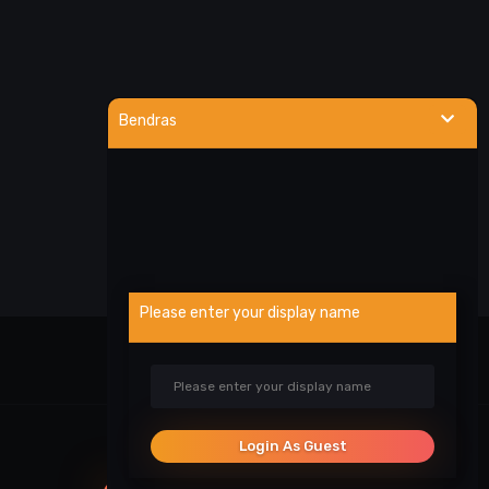
Bendras
Please enter your display name
Visa veikla
Login As Guest