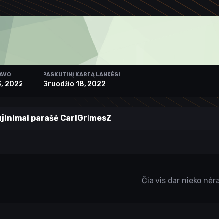
RAVO
PASKUTINĮ KARTĄ LANKĖSI
3, 2022
Gruodžio 18, 2022
jinimai parašė CarlGrimesZ
Čia vis dar nieko nėr