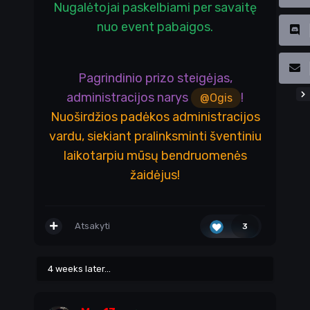
Nugalėtojai paskelbiami per savaitę
nuo event pabaigos.
Pagrindinio prizo steigėjas,
administracijos narys
!
@Ogis
Nuoširdžios padėkos administracijos
vardu, siekiant pralinksminti šventiniu
laikotarpiu mūsų bendruomenės
žaidėjus!
Atsakyti
3
4 weeks later...