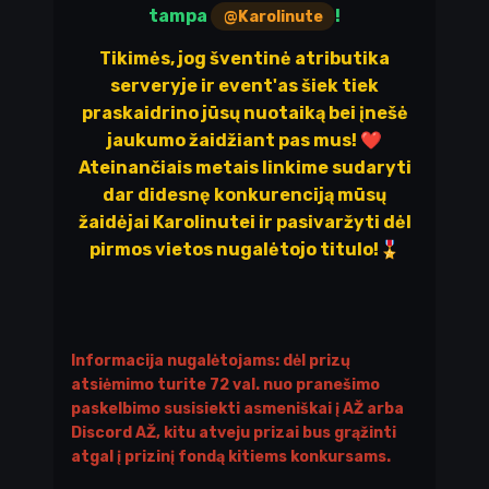
tampa
!
@Karolinute
Tikimės, jog šventinė atributika
serveryje ir event'as šiek tiek
praskaidrino jūsų nuotaiką bei įnešė
jaukumo žaidžiant pas mus!
❤️
Ateinančiais metais linkime sudaryti
dar didesnę konkurenciją mūsų
žaidėjai Karolinutei ir pasivaržyti dėl
pirmos vietos nugalėtojo titulo!
🎖️
Informacija nugalėtojams: dėl prizų
atsiėmimo turite 72 val. nuo pranešimo
paskelbimo susisiekti asmeniškai į AŽ arba
Discord AŽ, kitu atveju prizai bus grąžinti
atgal į prizinį fondą kitiems konkursams.