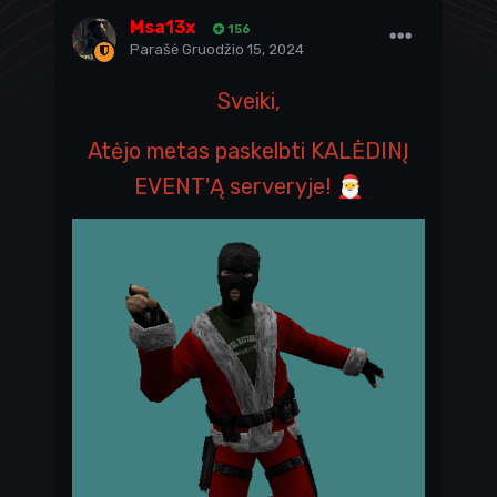
Msa13x
156
Parašė
Gruodžio 15, 2024
Sveiki,
Atėjo metas paskelbti KALĖDINĮ
EVENT'Ą serveryje!
🎅