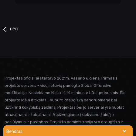
Eiti į
Projektas oficialiai startavo 2021m. Vasario 6 dieną. Pirmasis
projekto serveris - visų lietuvių pamėgta Global Offensive
modifikacija. Nesiekiame išsiskirti iš minios ar būti geriausiais. Šio
projekto idėja ir tikslas - suburti draugišką bendruomenę bei
užtikrinti kokybišką žaidimą. Projektas bei jo serveriai yra nuolat
atnaujinami ir tobulinami. Atsižvelgiame į kiekvieno žaidėjo
pasiūlymus ir pastabas. Projekto administracija yra draugiška ir
visada linkusi padėti prireikus pagalbos. Iki susitikimo serveryje!
Bendras