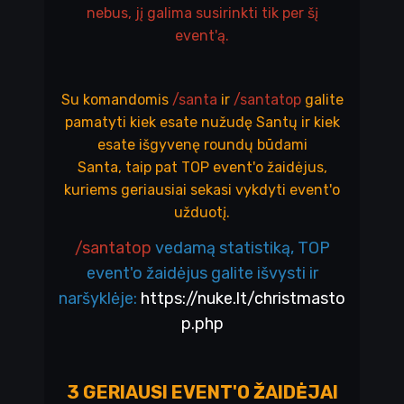
nebus, jį galima susirinkti tik per šį
event'ą.
Su komandomis
/santa
ir
/santatop
galite
pamatyti kiek esate nužudę Santų ir kiek
esate išgyvenę roundų būdami
Santa, taip pat TOP event'o žaidėjus,
kuriems geriausiai sekasi vykdyti event'o
užduotį.
/santatop
vedamą statistiką, TOP
event'o žaidėjus galite išvysti ir
naršyklėje:
https://nuke.lt/christmasto
p.php
3 GERIAUSI EVENT'O ŽAIDĖJAI