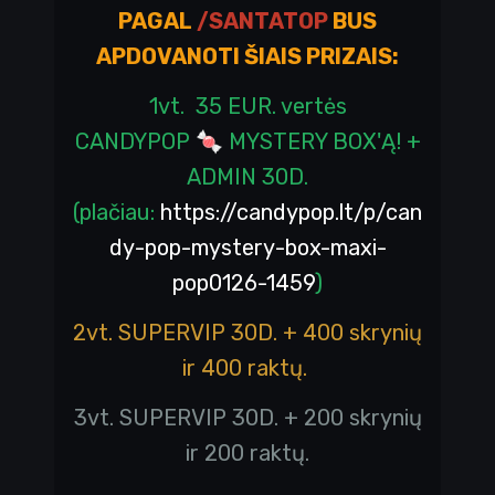
PAGAL
/SANTATOP
BUS
APDOVANOTI ŠIAIS PRIZAIS:
1vt. 35 EUR. vertės
CANDYPOP
🍬
MYSTERY BOX'Ą! +
ADMIN 30D.
(plačiau:
https://candypop.lt/p/can
dy-pop-mystery-box-maxi-
pop0126-1459
)
2vt. SUPERVIP 30D. + 400 skrynių
ir 400 raktų.
3vt. SUPERVIP 30D. + 200 skrynių
ir 200 raktų.