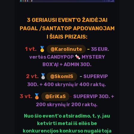
3 GERIAUSI EVENT'O ŽAIDĖJAI
PAGAL /SANTATOP APDOVANOJAM
I ŠIAIS PRIZAIS:
1 vt.
🥇
-
@Karolinute
35 EUR.
vertės CANDYPOP
🍬
MYSTERY
BOX'Ą! + ADMIN 30D.
2 vt.
🥈
-
@SkomIS
SUPERVIP
30D. + 400 skrynių ir 400 raktų.
3 vt.
🥉
-
@EriKaS
SUPERVIP 30D. +
200 skrynių ir 200 raktų.
Nuo šio event'o atsiradimo, t. y. jau
ketvirti metai iš eilės be
konkurencijos konkurso nugalėtoja