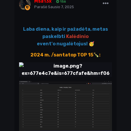
Msa13x
156
Parašė
Sausio 7, 2025
Laba diena, kaip ir pažadėta, metas
paskelbti
Kalėdinio
event'o nugalėtojus!
🥳
2024 m. /santatop TOP 15
🍾
: