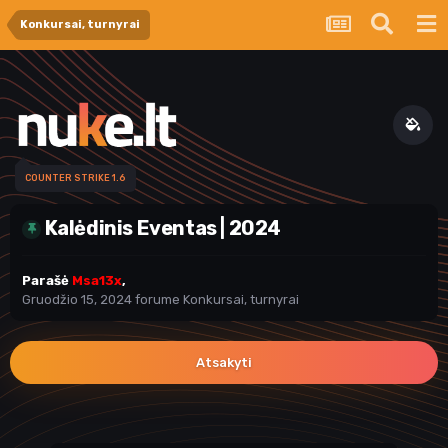
Konkursai, turnyrai
COUNTER STRIKE 1.6
Kalėdinis Eventas | 2024
Parašė
Msa13x
,
Gruodžio 15, 2024
forume
Konkursai, turnyrai
Atsakyti