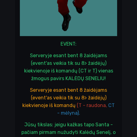
EVENT:
Serveryje esant bent 8 žaidėjams
(event'as veikia tik su 8> žaidėjų)
kiekvienoje iš komandų (CT ir T) vienas
žmogus pavirs KALĖDŲ SENELIU!
Serveryje esant bent 8 žaidėjams
(event'as veikia tik su 8> žaidėjų)
kiekvienoje iš komandų
(T - raudona,
CT
- mėlyna).
Jūsų tikslas: jeigu kažkas tapo Santa -
pačiam pirmam nužudyti Kalėdų Senelį, o