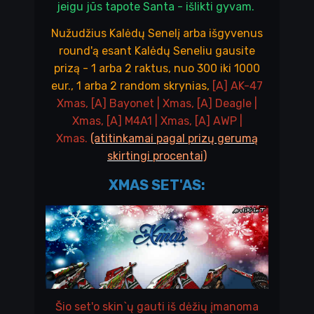
jeigu jūs tapote Santa - išlikti gyvam.
Nužudžius Kalėdų Senelį arba išgyvenus
round'ą esant Kalėdų Seneliu gausite
prizą - 1 arba 2 raktus, nuo 300 iki 1000
eur., 1 arba 2 random skrynias,
[A] AK-47
Xmas, [A] Bayonet | Xmas, [A] Deagle |
Xmas, [A] M4A1 | Xmas, [A] AWP |
Xmas.
(atitinkamai pagal prizų gerumą
skirtingi procentai)
XMAS SET'AS:
Šio set'o skin`ų gauti iš dėžių įmanoma