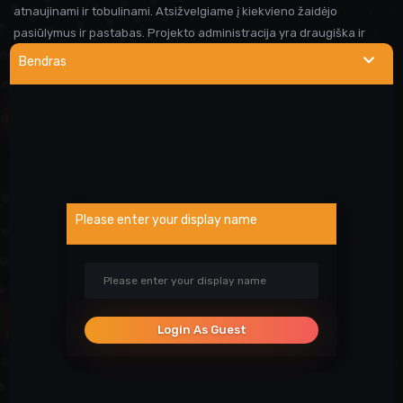
atnaujinami ir tobulinami. Atsižvelgiame į kiekvieno žaidėjo
pasiūlymus ir pastabas. Projekto administracija yra draugiška ir
visada linkusi padėti prireikus pagalbos. Iki susitikimo serveryje!
Bendras
NAUDINGOS NUORODOS
Wargod pamoka
Kur rasti DEMO/SS?
Atsiblokavimo anketa
Please enter your display name
Projekto atrankos
Paslaugos
SOCIALINIAI TINKLAI
Login As Guest