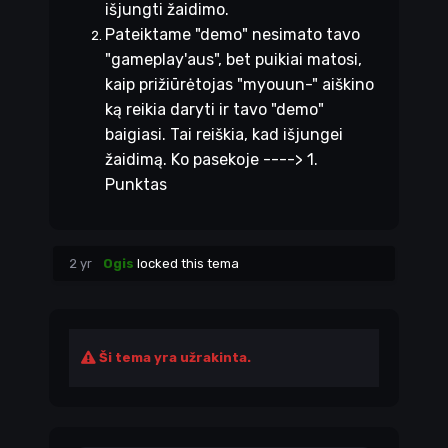
išjungti žaidimo.
Pateiktame "demo" nesimato tavo
"gameplay'aus", bet puikiai matosi,
kaip prižiūrėtojas "myouun-" aiškino
ką reikia daryti ir tavo "demo"
baigiasi. Tai reiškia, kad išjungei
žaidimą.
Ko pasekoje ----> 1.
Punktas
2 yr
Ogis
locked this tema
Ši tema yra užrakinta.