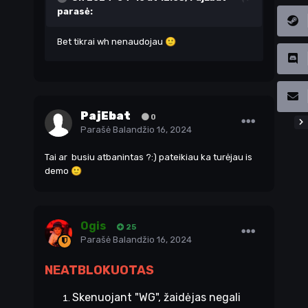
parasė:
Bet tikrai wh nenaudojau
🙂
PajEbat
0
Parašė
Balandžio 16, 2024
Tai ar busiu atbanintas ?:) pateikiau ka turėjau is
demo
🙂
Ogis
25
Parašė
Balandžio 16, 2024
NEATBLOKUOTAS
Skenuojant "WG", žaidėjas negali