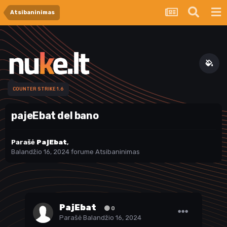
Atsibaninimas
COUNTER STRIKE 1.6
pajeEbat del bano
Parašė
PajEbat
,
Balandžio 16, 2024
forume
Atsibaninimas
PajEbat
0
Parašė
Balandžio 16, 2024