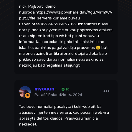
nick: PajEbat , demo
nuoroda
https://www.zippyshare.day/Xgu7AlrmXCV
pQtD/file
serveris kuriame buvau
uzbanintas 185.34.52.86:27015 uzbanintas buvau
nors pirma kar gyvenime buvau paprasytas atsiusti
rr ar kaip ten kad tipo wh bet pilnai nebuvau
informuotas noreciau iki galo tai isiaiskinti o ne
iskart uzbanintas pagal zaidėju prasymus
🙂
buti
malonu suzinoti ar tikrai priziurėtojai atlieka kaip
priklauso savo darba normaliai nepaaiskino as
nezinojau kad negalima atsijungti
myouun-
10
Parašė
Balandžio 16, 2024
Tau buvo normaliai pasakyta i koki web eit, ka
atsisiust ir jei ten mes errora, kad paciam web yra
aprasyta del tos klaidos. Prasyciau man cia
nekliedet.