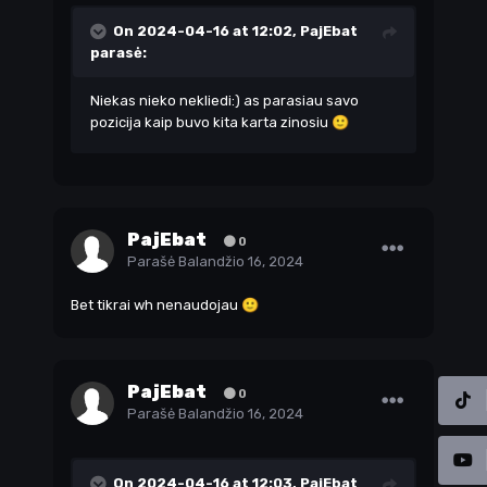
On 2024-04-16 at 12:02,
PajEbat
parasė:
Niekas nieko nekliedi:) as parasiau savo
pozicija kaip buvo kita karta zinosiu
🙂
PajEbat
0
Parašė
Balandžio 16, 2024
Bet tikrai wh nenaudojau
🙂
PajEbat
0
Parašė
Balandžio 16, 2024
On 2024-04-16 at 12:03,
PajEbat