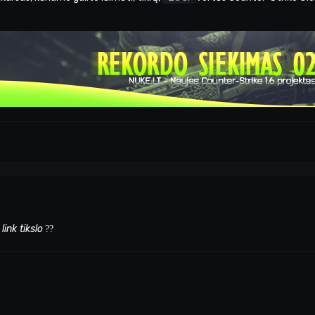
link tikslo
?
?