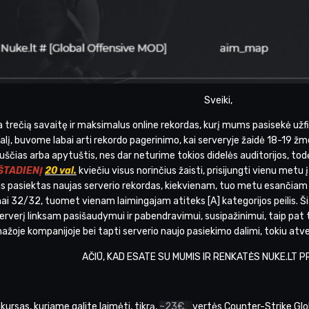
Sveiki,
a trečią savaitę ir maksimalus online rekordas, kurį mums pasisekė užf
tgalį, buvome labai arti rekordo pagerinimo, kai serveryje žaidė 18-19 žmo
uščias arba apytuštis, nes dar neturime tokios didelės auditorijos, todėl
ŠEŠTADIENĮ
20 val.
kviečiu visus norinčius žaisti, prisijungti vienu metu 
us pasiektas naujas serverio rekordas, kiekvienam, tuo metu esančiam se
lnai 32/32, tuomet vienam laimingajam atiteks [A] kategorijos peilis.
verį linksam pasišaudymui ir pabendravimui, susipažinimui, taip pat t
mažoje kompanijoje bei tapti serverio naujo pasiekimo dalimi, tokiu atve
AČIŪ, KAD ESATE SU MUMIS IR RENKATĖS NUKE.LT
ursas, kuriame galite laimėti, tikrą,
~23€.
vertės Counter-Strike Glo