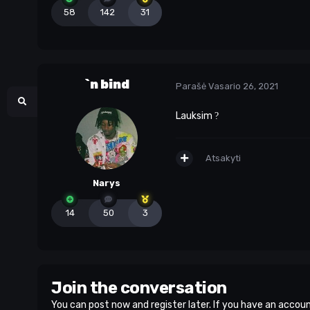
58
142
31
`n bind
Parašė
Vasario 26, 2021
Lauksim
?
Atsakyti
Narys
14
50
3
Join the conversation
You can post now and register later. If you have an accou