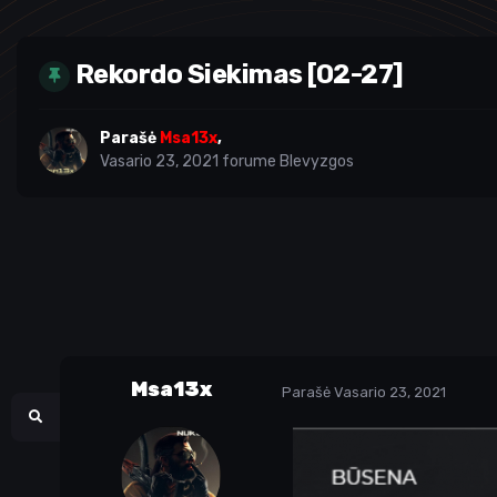
Rekordo Siekimas [02-27]
Parašė
Msa13x
,
Vasario 23, 2021
forume
Blevyzgos
Msa13x
Parašė
Vasario 23, 2021