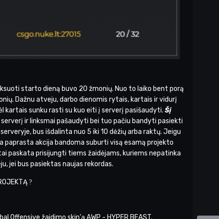
iksuoti starto dieną buvo 20 žmonių. Nuo to laiko bent porą
nių. Dažnu atveju, darbo dienomis rytais, kartais ir vidurį
 kartais sunku rasti su kuo eiti į serverį pasišaudyti.
Šį
į serverį ir linksmai pašaudyti bei tuo pačiu bandyti pasiekti
rveryje, bus išdalinta nuo 5 iki 10 dėžių arba raktų. Jeigu
 Šia paprasta akcija bandoma suburti visą esamą projekto
ai paskata prisijungti tiems žaidėjams, kuriems nepatinka
ju, jei bus pasiektas naujas rekordas.
 PROJEKTĄ
?
bal Offensive žaidimo skin'ą AWP - HYPER BEAST.