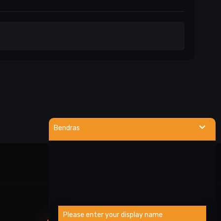
Bendras
Visa veikla
Please enter your display name