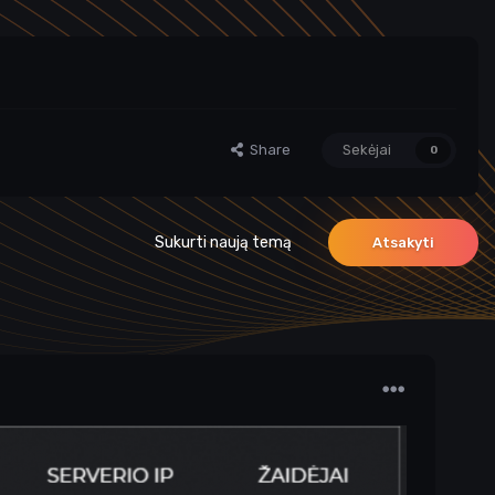
Share
Sekėjai
0
Sukurti naują temą
Atsakyti