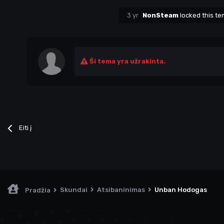
3 yr
NonSteam
locked this t
Ši tema yra užrakinta.
Eiti į
Skundai
Atsibaninimas
Unban Hodogas
Pradžia