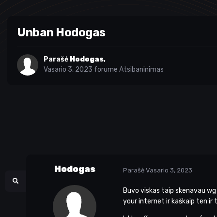
Unban Hodogas
Parašė
Hodogas
,
Vasario 3, 2023
forume
Atsibaninimas
Hodogas
Parašė
Vasario 3, 2023
Buvo viskas taip skenavau wg p
your internet ir kaškaip 