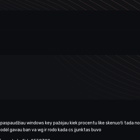
aspaudžiau windows key pažėjau kiek procentu like skenuoti tada norėj
ten ir todėl gavau ban va wg ir rodo kada cs įjunktas buvo