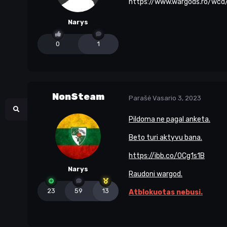
https://www.wargods.ro/wcd
Narys
0
1
NonSteam
Parašė
Vasario 3, 2023
Pildoma ne pagal anketa.
Beto turi aktyvu bana.
https://ibb.co/0Cg1s1B
Narys
Raudoni wargod.
23
59
13
Atblokuotas nebusi.