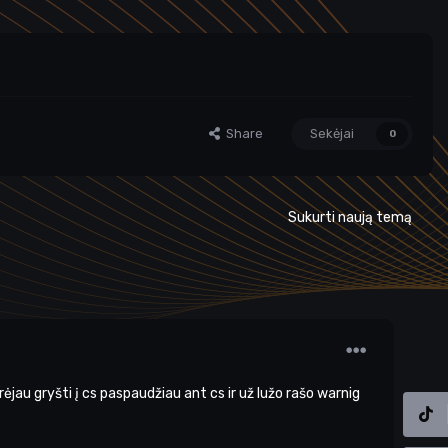
Share
Sekėjai
0
Sukurti naują temą
au gryšti į cs paspaudžiau ant cs ir už lužo rašo warnig