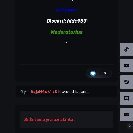
myouun-
Discord: hide933
Moderatorius
-
9
5 yr
SajaN4uk` =D
locked this tema
Ši tema yra užrakinta.