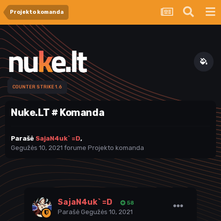
Projekto komanda
COUNTER STRIKE 1.6
Nuke.LT # Komanda
Parašė
SajaN4uk` =D
,
Gegužės 10, 2021
forume
Projekto komanda
SajaN4uk` =D
58
Parašė
Gegužės 10, 2021