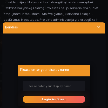
projekto idėja ir tikslas - suburti draugišką bendruomenę bei
užtikrinti kokybišką žaidimą. Projektas bei jo serveriai yra nuolat
atnaujinami ir tobulinami. Atsižvelgiame į kiekvieno žaidėjo
pasiūlymus ir pastabas. Projekto administracija yra draugiška ir
visada linkusi padėti prireikus pagalbos. Iki susitikimo serveryje!
Bendras
NAUDINGOS NUORODOS
Wargod pamoka
Kur rasti DEMO/SS?
Atsiblokavimo anketa
Please enter your display name
Projekto atrankos
Paslaugos
SOCIALINIAI TINKLAI
Login As Guest