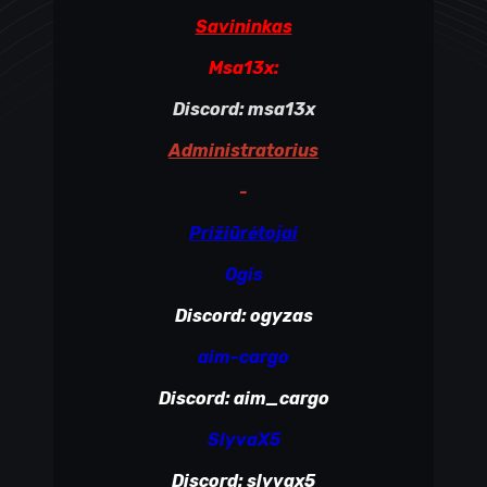
Savininkas
Msa13x:
Discord: msa13x
Administratorius
-
Prižiūrėtojai
Ogis
Discord: ogyzas
aim-cargo
Discord: aim_cargo
SlyvaX5
Discord: slyvax5