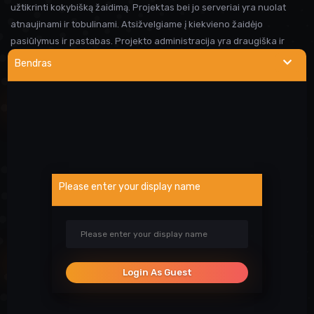
užtikrinti kokybišką žaidimą. Projektas bei jo serveriai yra nuolat
atnaujinami ir tobulinami. Atsižvelgiame į kiekvieno žaidėjo
pasiūlymus ir pastabas. Projekto administracija yra draugiška ir
visada linkusi padėti prireikus pagalbos. Iki susitikimo serveryje!
Bendras
NAUDINGOS NUORODOS
Wargod pamoka
Kur rasti DEMO/SS?
Atsiblokavimo anketa
Please enter your display name
Projekto atrankos
Paslaugos
SOCIALINIAI TINKLAI
Login As Guest