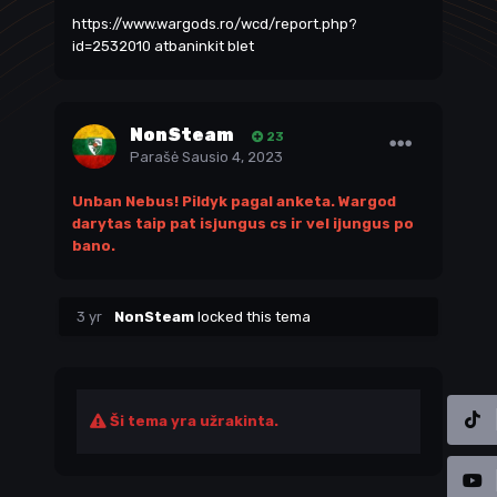
https://www.wargods.ro/wcd/report.php?
id=2532010
atbaninkit blet
NonSteam
23
Parašė
Sausio 4, 2023
Unban Nebus! Pildyk pagal anketa. Wargod
darytas taip pat isjungus cs ir vel ijungus po
bano.
3 yr
NonSteam
locked this tema
Ši tema yra užrakinta.