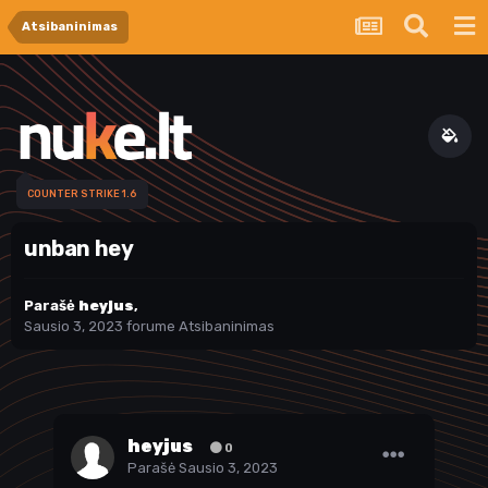
Atsibaninimas
COUNTER STRIKE 1.6
unban hey
Parašė
heyjus
,
Sausio 3, 2023
forume
Atsibaninimas
heyjus
0
Parašė
Sausio 3, 2023