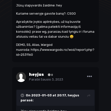
Jūsų slapyvardis žaidime: hey
Kuriame serveryje gavote baną?: CSGO
Aprašykite įvykio aplinkybes, už ką buvote
užbanintas? (galima pateikti informaciją iš
konsolės): prase wg, parasiau kad tyngiu ir i foruma
atsiusiu veliau tai va dabar siunciu
😄
DEMO, SS, Alias, Wargod
nuoroda:
https://www.wargods.ro/wcd/report.php?
id=2531160
heyjus
0
Parašė
Sausio 3, 2023
On 2023-01-03 at 20:17,
heyjus
parasė: