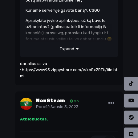
Jūsų slapyvardis žaidime: hey
Kuriame serveryje gavote baną?: CSGO
Aprašykite įvykio aplinkybes, už ką buvote
užbanintas? (galima pateikti informaciją iš
konsolės): prase wg, parasiau kad tyngiu ir i
foruma atsiusiu veliau tai va dabar siunciu
😄
Expand
DEMO, SS, Alias, Wargod
nuoroda:
https://www.wargods.ro/wcd/report
.php?id=2531160
dar alias ss va
:
https://www95.zippyshare.com/v/kbRxZRTk/file.ht
ml
NonSteam
23
Parašė
Sausio 3, 2023
Atblokuotas.