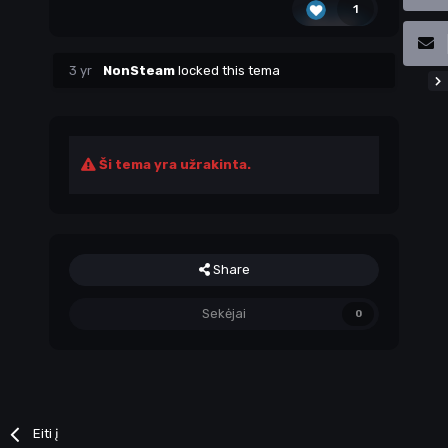
1
3 yr
NonSteam
locked this tema
Ši tema yra užrakinta.
Share
Sekėjai
0
Eiti į