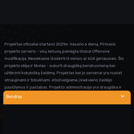
Projektas oficialiai startavo 2021m. Vasario 6 dieną. Pirmasis
projekto serveris - visų lietuvių pamėgta Global Offensive
modifikacija. Nesiekiame išsiskirti iš minios ar būti geriausiais. Šio
projekto idėja ir tikslas - suburti draugišką bendruomenę bei
užtikrinti kokybišką žaidimą. Projektas bei jo serveriai yra nuolat
atnaujinami ir tobulinami. Atsižvelgiame į kiekvieno žaidėjo
pasiūlymus ir pastabas. Projekto administracija yra draugiška ir
visada linkusi padėti prireikus pagalbos. Iki susitikimo serveryje!
Bendras
NAUDINGOS NUORODOS
Wargod pamoka