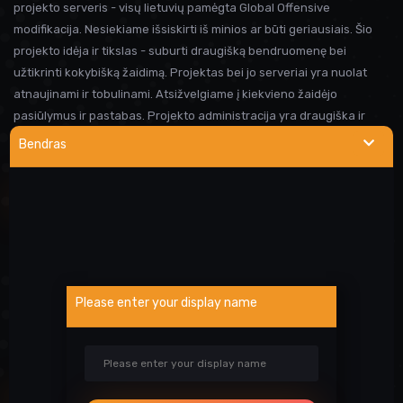
projekto serveris - visų lietuvių pamėgta Global Offensive
modifikacija. Nesiekiame išsiskirti iš minios ar būti geriausiais. Šio
projekto idėja ir tikslas - suburti draugišką bendruomenę bei
užtikrinti kokybišką žaidimą. Projektas bei jo serveriai yra nuolat
atnaujinami ir tobulinami. Atsižvelgiame į kiekvieno žaidėjo
pasiūlymus ir pastabas. Projekto administracija yra draugiška ir
visada linkusi padėti prireikus pagalbos. Iki susitikimo serveryje!
Bendras
NAUDINGOS NUORODOS
Wargod pamoka
Kur rasti DEMO/SS?
Atsiblokavimo anketa
Please enter your display name
Projekto atrankos
Paslaugos