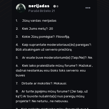
nerijadas
0
Parašė
Birželio 21
1. Jūsų vardas: nerijadas
2. Kiek Jums metų?: 20
3. Kokie Jūsų pomėgiai?: Filosofiją.
4. Kaip suprantate moderatoriaus(ės) pareigas?:
Būti atsakingam už serverio priežiūrą.
5. Ar esate buve moderatoriumi(e) (Taip/Ne)?: Ne.
6. Kiek laiko praleidžiate mūsų forume?: Mažokai ,
dažnai nesilankau esu šioks toks serverio: esu
buves
7. Dirbate ar mokotės?: Mokausi.
8. Ar turite įspėjimu mūsų forume? (Jei taip, už
ką?) Ar buvote nušalinta(s) nuo pareigų mūsų
projekte?: Ne neturiu , ne nebuvau.