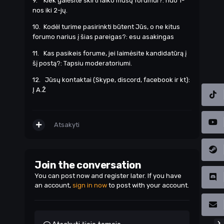
9. Kiek galėsite skirti laiko mūsų forumui?: nuo 1-
nos iki 2-jų.
10. Kodėl turime pasirinkti būtent Jūs, o ne kitus
forumo narius į šias pareigas?: esu asakingas
11. Kas pasikeis forume, jei laimėsite kandidatūrą į
šį postą?: Tapsiu moderatoriumi.
12. Jūsų kontaktai (Skype, discord, facebook ir kt):
Į A.Ž
Atsakyti
Join the conversation
You can post now and register later. If you have
an account,
sign in now
to post with your account.