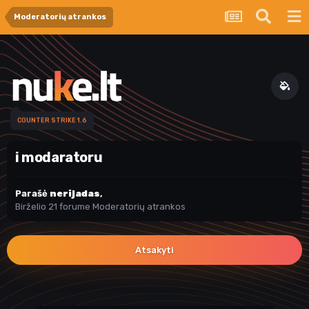
Moderatorių atrankos
COUNTER STRIKE 1.6
i modaratoru
Parašė
nerijadas
,
Birželio 21
forume
Moderatorių atrankos
Atsakyti