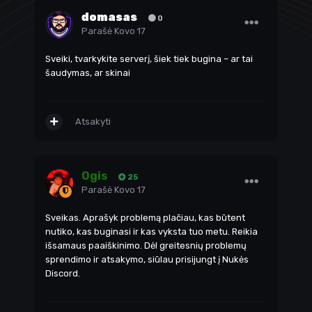
domasas
0
Parašė
Kovo 17
Sveiki, tvarkykite serverį, šiek tiek bugina – ar tai
šaudymas, ar skinai
Atsakyti
Ogis
25
Parašė
Kovo 17
Sveikas. Aprašyk problemą plačiau, kas būtent
nutiko, kas buginasi ir kas vyksta tuo metu. Reikia
išsamaus paaiškinimo. Dėl greitesnių problemų
sprendimo ir atsakymo, siūlau prisijungt į Nukės
Discord
.