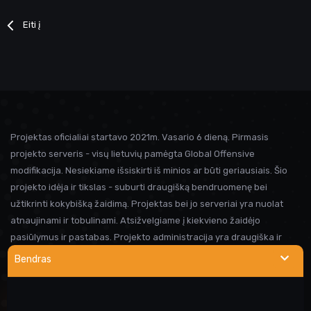
Eiti į
Projektas oficialiai startavo 2021m. Vasario 6 dieną. Pirmasis
projekto serveris - visų lietuvių pamėgta Global Offensive
modifikacija. Nesiekiame išsiskirti iš minios ar būti geriausiais. Šio
projekto idėja ir tikslas - suburti draugišką bendruomenę bei
užtikrinti kokybišką žaidimą. Projektas bei jo serveriai yra nuolat
atnaujinami ir tobulinami. Atsižvelgiame į kiekvieno žaidėjo
pasiūlymus ir pastabas. Projekto administracija yra draugiška ir
visada linkusi padėti prireikus pagalbos. Iki susitikimo serveryje!
Bendras
NAUDINGOS NUORODOS