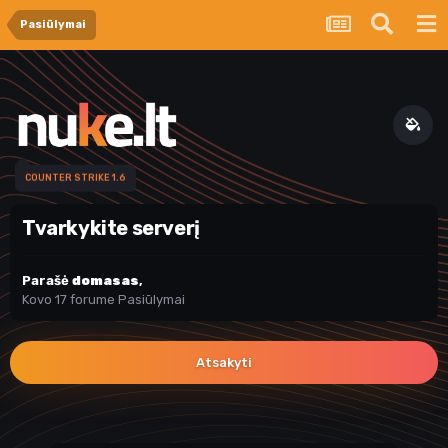
Pasiūlymai
COUNTER STRIKE 1.6
Tvarkykite serverį
Parašė
domasas
,
Kovo 17
forume
Pasiūlymai
Atsakyti