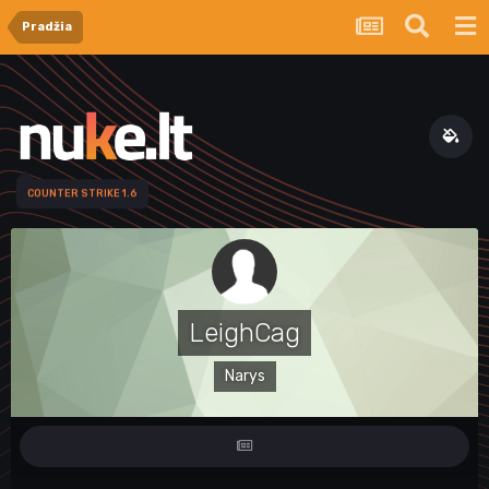
Pradžia
COUNTER STRIKE 1.6
LeighCag
Narys