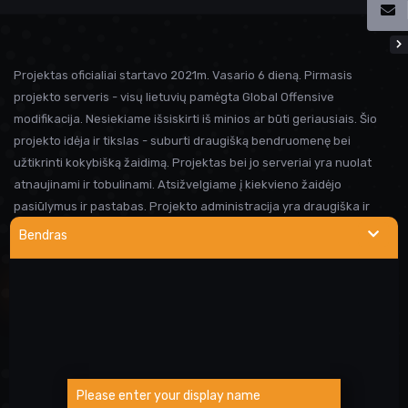
Projektas oficialiai startavo 2021m. Vasario 6 dieną. Pirmasis
projekto serveris - visų lietuvių pamėgta Global Offensive
modifikacija. Nesiekiame išsiskirti iš minios ar būti geriausiais. Šio
projekto idėja ir tikslas - suburti draugišką bendruomenę bei
užtikrinti kokybišką žaidimą. Projektas bei jo serveriai yra nuolat
atnaujinami ir tobulinami. Atsižvelgiame į kiekvieno žaidėjo
pasiūlymus ir pastabas. Projekto administracija yra draugiška ir
visada linkusi padėti prireikus pagalbos. Iki susitikimo serveryje!
Bendras
NAUDINGOS NUORODOS
Wargod pamoka
Kur rasti DEMO/SS?
Atsiblokavimo anketa
Please enter your display name