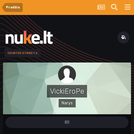
Pradžia
COUNTER STRIKE 1.6
VickiEroPe
Narys