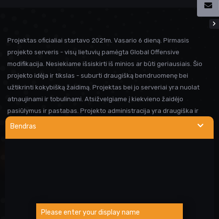
Projektas oficialiai startavo 2021m. Vasario 6 dieną. Pirmasis
projekto serveris - visų lietuvių pamėgta Global Offensive
modifikacija. Nesiekiame išsiskirti iš minios ar būti geriausiais. Šio
projekto idėja ir tikslas - suburti draugišką bendruomenę bei
užtikrinti kokybišką žaidimą. Projektas bei jo serveriai yra nuolat
atnaujinami ir tobulinami. Atsižvelgiame į kiekvieno žaidėjo
pasiūlymus ir pastabas. Projekto administracija yra draugiška ir
visada linkusi padėti prireikus pagalbos. Iki susitikimo serveryje!
Bendras
NAUDINGOS NUORODOS
Wargod pamoka
Kur rasti DEMO/SS?
Atsiblokavimo anketa
Please enter your display name