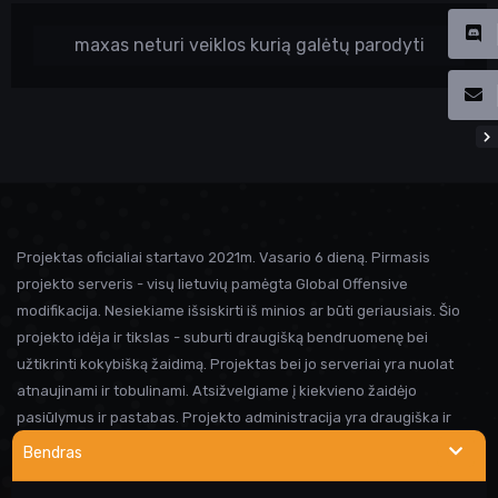
maxas neturi veiklos kurią galėtų parodyti
Projektas oficialiai startavo 2021m. Vasario 6 dieną. Pirmasis
projekto serveris - visų lietuvių pamėgta Global Offensive
modifikacija. Nesiekiame išsiskirti iš minios ar būti geriausiais. Šio
projekto idėja ir tikslas - suburti draugišką bendruomenę bei
užtikrinti kokybišką žaidimą. Projektas bei jo serveriai yra nuolat
atnaujinami ir tobulinami. Atsižvelgiame į kiekvieno žaidėjo
pasiūlymus ir pastabas. Projekto administracija yra draugiška ir
visada linkusi padėti prireikus pagalbos. Iki susitikimo serveryje!
Bendras