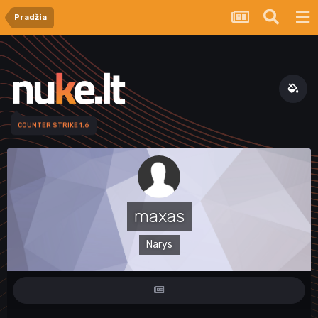
Pradžia
COUNTER STRIKE 1.6
maxas
Narys