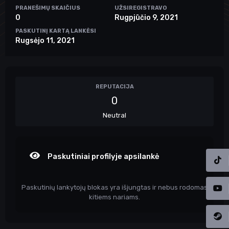
PRANEŠIMŲ SKAIČIUS
UŽSIREGISTRAVO
0
Rugpjūčio 9, 2021
PASKUTINĮ KARTĄ LANKĖSI
Rugsėjo 11, 2021
REPUTACIJA
0
Neutral
Paskutiniai profilyje apsilankė
Paskutinių lankytojų blokas yra išjungtas ir nebus rodomas
kitiems nariams.