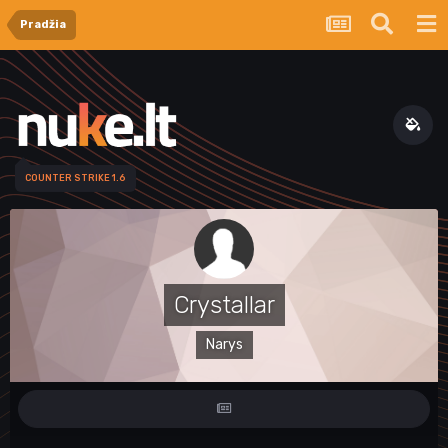
Pradžia
COUNTER STRIKE 1.6
Crystallar
Narys