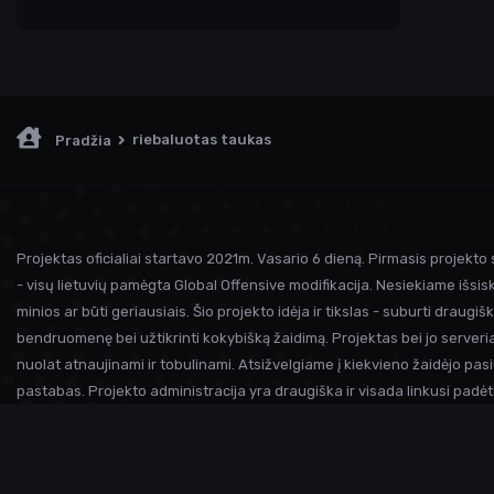
riebaluotas taukas
Pradžia
Projektas oficialiai startavo 2021m. Vasario 6 dieną. Pirmasis projekto 
- visų lietuvių pamėgta Global Offensive modifikacija. Nesiekiame išsiski
minios ar būti geriausiais. Šio projekto idėja ir tikslas - suburti draugiš
bendruomenę bei užtikrinti kokybišką žaidimą. Projektas bei jo serveria
nuolat atnaujinami ir tobulinami. Atsižvelgiame į kiekvieno žaidėjo pasi
pastabas. Projekto administracija yra draugiška ir visada linkusi padėt
prireikus pagalbos. Iki susitikimo serveryje!