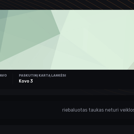
RAVO
PASKUTINĮ KARTĄ LANKĖSI
Kovo 3
riebaluotas taukas neturi veiklo