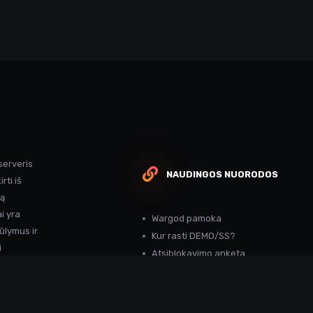
serveris
NAUDINGOS NUORODOS
rti iš
ką
i yra
Wargod pamoka
ūlymus ir
Kur rasti DEMO/SS?
i
Atsiblokavimo anketa
Projekto atrankos
Paslaugos