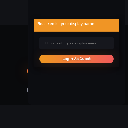
Please enter your display name
Visa veikla
Login As Guest
SOCIALINIAI TINKLAI