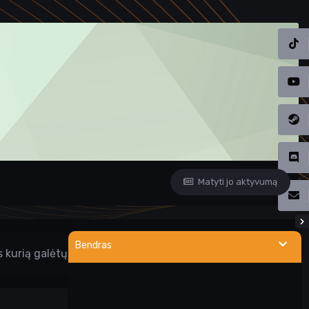
Matyti jo aktyvumą
Bendras
s kurią galėtų parodyti