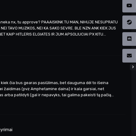
gus sneka nx, tu approve? PAAAISKINK TU MAN, NIHUJE NESUPRATU
NEI TAVO MUZIKOS, NEI KA SAKO SEVRE. BLE NZN ANK KIEK JUS
 KAIP HITLERIS ELGIATES IR JUM APSOLIUCIAI PX KITU...
ant kiek čia bus gearas pasiūlimas, bet dauguma dėl to išeina
nei žaidimas (pvz Amphetamine daina) ir kala garsiai, net
arba patildyti (gal ir nepavyks, tai galima pakeisti tą pačią...
gyrimai