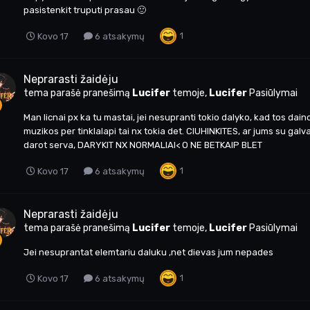
pasistenkit truputi prasau 🙂
1
Kovo 17
6 atsakymų
Neprarasti žaidėju
tema parašė pranešimą
Lucifer
temoje,
Lucifer
Pasiūlymai
Man licnai px ka tu mastai, jei nesupranti tokio dalyko, kad tos daino
muzikos per tinklalapi tai nx tokia det. CIUHINKITES, ar jums su galv
darot serva, DARYKIT NX NORMALIAI< O NE BETKAIP BLET
1
Kovo 17
6 atsakymų
Neprarasti žaidėju
tema parašė pranešimą
Lucifer
temoje,
Lucifer
Pasiūlymai
Jei nesuprantat elemtariu daluku ,net dievas jum nepades
1
Kovo 17
6 atsakymų