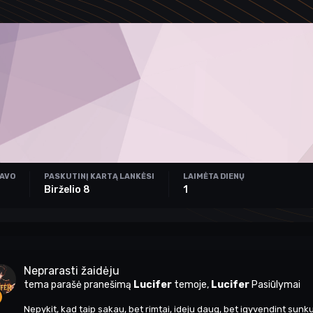
RAVO
PASKUTINĮ KARTĄ LANKĖSI
LAIMĖTA DIENŲ
Birželio 8
1
Neprarasti žaidėju
tema parašė pranešimą
Lucifer
temoje,
Lucifer
Pasiūlymai
Nepykit, kad taip sakau, bet rimtai, ideju daug, bet igyvendint sunku