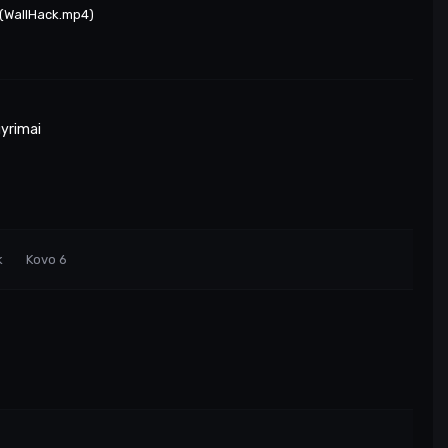
 (WallHack.mp4)
gyrimai
k
Kovo 6