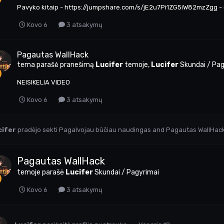
Pavyko kitaip - https://jumpshare.com/s/jE2u7Pi1ZG5iW82mzZgg -
Kovo 6
3 atsakymų
Pagautas WallHack
tema parašė pranešimą
Lucifer
temoje,
Lucifer
Skundai / Pa
NEISIKELIA VIDEO
Kovo 6
3 atsakymų
cifer
pradėjo sekti
Pagalvojau būčiau naudingas
and
Pagautas WallHac
Pagautas WallHack
temoje parašė
Lucifer
Skundai / Pagyrimai
Kovo 6
3 atsakymų