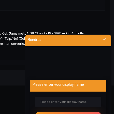
. Kiek Jums metų?: 25 (Sausio 15 - 2001 m.) 4. Ar turite
e? (Taip/Ne) (Jeigu teko, aprašykite kaip sekėsi): Taip teko, gana
Bendras
vė man serverio, nes jam nusibodo mokėti už host ir neturėjo...
Please enter your display name
Visa veikla