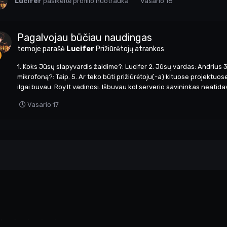
Lucifer
pasikeitė profilio nuotrauka
Vasario 18
Pagalvojau būčiau naudingas
temoje parašė
Lucifer
Prižiūrėtojų atrankos
1. Koks Jūsų slapyvardis žaidime?: Lucifer 2. Jūsų vardas: Andrius 3
mikrofoną?: Taip. 5. Ar teko būti prižiūrėtoju(-a) kituose projektuos
ilgai buvau. Roy.lt vadinosi. Išbuvau kol serverio savininkas neatida
Vasario 17