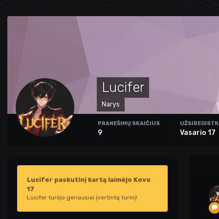
Lucifer
Narys
PRANEŠIMŲ SKAIČIUS
UŽSIREGIST
9
Vasario 17
Lucifer paskutinį kartą laimėjo Kovo
17
Lucifer turėjo geriausiai įvertintą turinį!