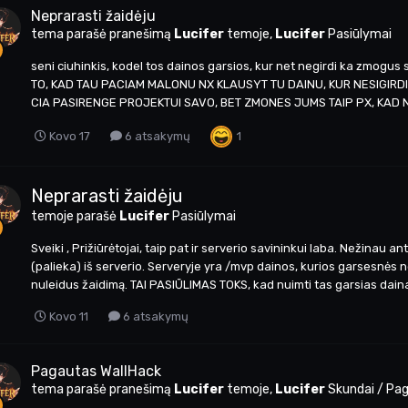
Neprarasti žaidėju
tema parašė pranešimą
Lucifer
temoje,
Lucifer
Pasiūlymai
seni ciuhinkis, kodel tos dainos garsios, kur net negirdi ka zmo
TO, KAD TAU PACIAM MALONU NX KLAUSYT TU DAINU, KUR NESIGIRDI 
CIA PASIRENGE PROJEKTUI SAVO, BET ZMONES JUMS TAIP PX, KAD NET
1
Kovo 17
6 atsakymų
Neprarasti žaidėju
temoje parašė
Lucifer
Pasiūlymai
Sveiki , Prižiūrėtojai, taip pat ir serverio savininkui laba. Nežinau 
(palieka) iš serverio. Serveryje yra /mvp dainos, kurios garsesnės 
nuleidus žaidimą. TAI PASIŪLIMAS TOKS, kad nuimti tas garsias dainas 
Kovo 11
6 atsakymų
Pagautas WallHack
tema parašė pranešimą
Lucifer
temoje,
Lucifer
Skundai / Pa