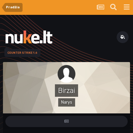
Pradžia
COUNTER STRIKE 1.6
Birzai
Narys