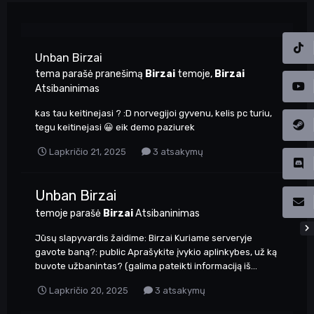
Unban Birzai
tema parašė pranešimą
Birzai
temoje,
Birzai
Atsibaninimas
kas tau keitinejasi ? :D norvegijoi gyvenu, kelis pc turiu,
tegu keitinejasi 😀 eik demo paziurek
Lapkričio 21, 2025
3 atsakymų
Unban Birzai
temoje parašė
Birzai
Atsibaninimas
Jūsų slapyvardis žaidime: Birzai Kuriame serveryje
gavote baną?: public Aprašykite įvykio aplinkybes, už ką
buvote užbanintas? (galima pateikti informaciją iš...
Lapkričio 20, 2025
3 atsakymų