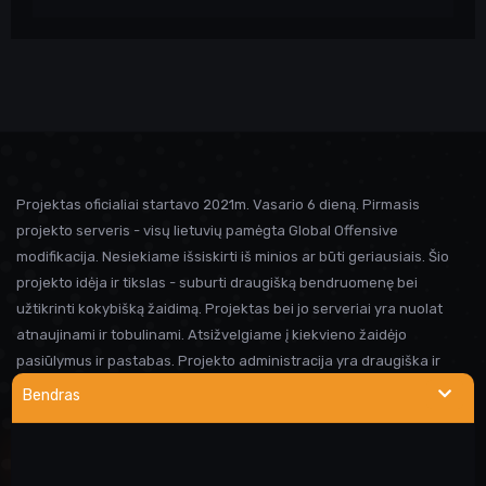
Projektas oficialiai startavo 2021m. Vasario 6 dieną. Pirmasis
projekto serveris - visų lietuvių pamėgta Global Offensive
modifikacija. Nesiekiame išsiskirti iš minios ar būti geriausiais. Šio
projekto idėja ir tikslas - suburti draugišką bendruomenę bei
užtikrinti kokybišką žaidimą. Projektas bei jo serveriai yra nuolat
atnaujinami ir tobulinami. Atsižvelgiame į kiekvieno žaidėjo
pasiūlymus ir pastabas. Projekto administracija yra draugiška ir
visada linkusi padėti prireikus pagalbos. Iki susitikimo serveryje!
Bendras
NAUDINGOS NUORODOS