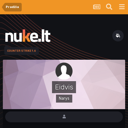
Pradžia
COUNTER STRIKE 1.6
Eidvis
Narys