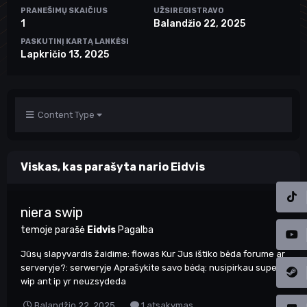
PRANEŠIMŲ SKAIČIUS
UŽSIREGISTRAVO
1
Balandžio 22, 2025
PASKUTINĮ KARTĄ LANKĖSI
Lapkričio 13, 2025
Content Type
Viskas, kas parašyta nario Eidvis
niera swip
temoje parašė
Eidvis
Pagalba
Jūsų slapyvardis žaidime: flowas Kur Jus ištiko bėda forume ar
serveryje?: serweryje Aprašykite savo bėdą: nusipirkau super
wip ant ip yr neuzsydeda
Balandžio 22, 2025
1 atsakymas