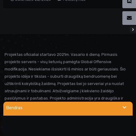
Projektas oficialiai startavo 2021m. Vasario 6 dieną. Pirmasis
projekto serveris - visų lietuvių pamėgta Global Offensive
modifikacija. Nesiekiame išsiskirti iš minios ar būti geriausiais. Šio
projekto idėja ir tikslas - suburti draugišką bendruomenę bei
užtikrinti kokybišką žaidimą. Projektas bei jo serveriai yra nuolat
atnaujinami ir tobulinami. Atsižvelgiame į kiekvieno žaidėjo
pasiūlymus ir pastabas. Projekto administracija yra draugiška ir
visada linkusi padėti prireikus pagalbos. Iki susitikimo serveryje!
Bendras
NAUDINGOS NUORODOS