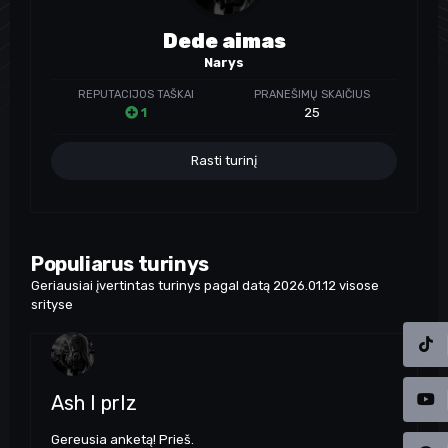
Dede aimas
Narys
REPUTACIJOS TAŠKAI
PRANEŠIMŲ SKAIČIUS
1
25
Rasti turinį
Populiarus turinys
Geriausiai įvertintas turinys pagal datą 2026.01.12 visose
srityse
Ash I prIz
Gereusia anketą! Prieš.