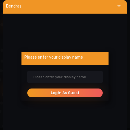
visada linkusi padėti prireikus pagalbos. Iki susitikimo serveryje!
Bendras
NAUDINGOS NUORODOS
Wargod pamoka
Kur rasti DEMO/SS?
Atsiblokavimo anketa
Please enter your display name
Projekto atrankos
Paslaugos
SOCIALINIAI TINKLAI
Login As Guest