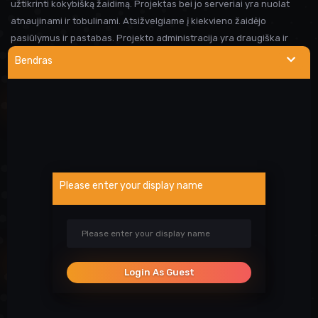
užtikrinti kokybišką žaidimą. Projektas bei jo serveriai yra nuolat
atnaujinami ir tobulinami. Atsižvelgiame į kiekvieno žaidėjo
pasiūlymus ir pastabas. Projekto administracija yra draugiška ir
visada linkusi padėti prireikus pagalbos. Iki susitikimo serveryje!
Bendras
NAUDINGOS NUORODOS
Wargod pamoka
Kur rasti DEMO/SS?
Atsiblokavimo anketa
Please enter your display name
Projekto atrankos
Paslaugos
SOCIALINIAI TINKLAI
Login As Guest