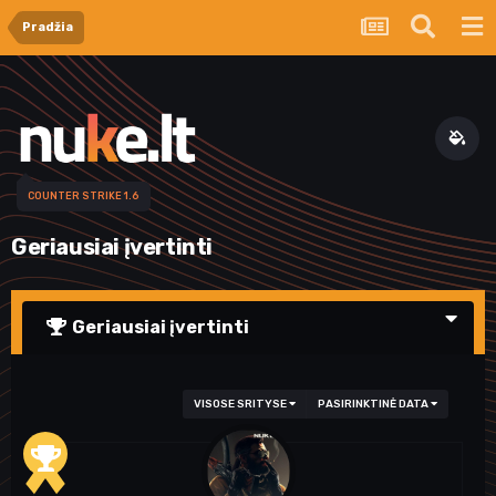
Pradžia
COUNTER STRIKE 1.6
Geriausiai įvertinti
Geriausiai įvertinti
VISOSE SRITYSE
PASIRINKTINĖ DATA