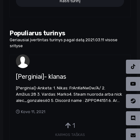
Rasti turinį
Populiarus turinys
Geriausiai įvertintas turinys pagal datą 2021.03.11 visose
srityse
[Perginiai]- klanas
[Perginiai]-Anketa: 1. Nikas: FrAnKeNwOw/A/ 2.
Amžius:28 3. Vardas: Marko4. Steam nuoroda arba nick
alec_gonzales60 5. Discord name : ZiPPO#4151 6. Ar...
Kovo 11, 2021
1
KARMOS TAŠKAS