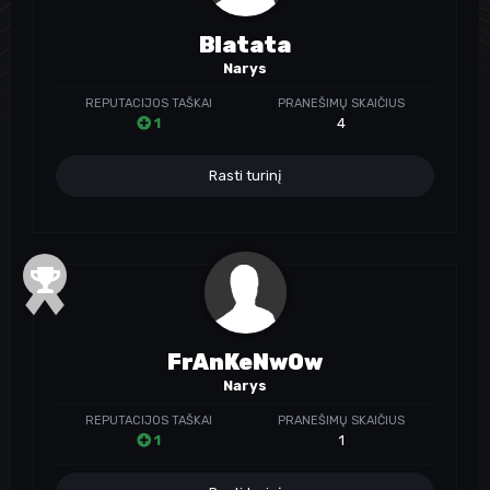
Blatata
Narys
REPUTACIJOS TAŠKAI
PRANEŠIMŲ SKAIČIUS
1
4
Rasti turinį
FrAnKeNwOw
Narys
REPUTACIJOS TAŠKAI
PRANEŠIMŲ SKAIČIUS
1
1