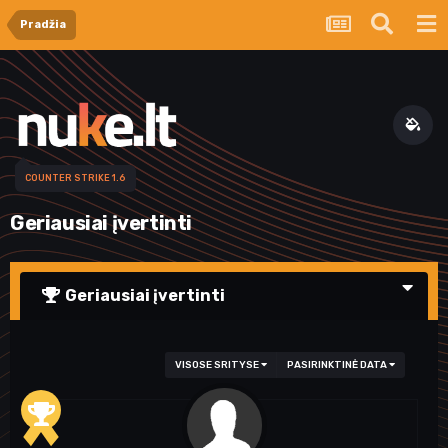
Pradžia
COUNTER STRIKE 1.6
Geriausiai įvertinti
Geriausiai įvertinti
VISOSE SRITYSE
PASIRINKTINĖ DATA