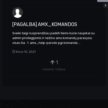
[PAGALBA] AMX_KOMANDOS
Sveiki taigi nusprendžiau padėti tiems kurie naujokai su
admin privilegijomis ir nežino amx komandų parasysiu
visas čia . 1. amx_help-parodo pgr.komanda ...
Kovo 10, 2021
1
KARMOS TAŠKAS