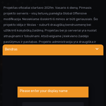
Projektas oficialiai startavo 2021m. Vasario 6 dieną. Pirmasis
projekto serveris - visų lietuvių pamėgta Global Offensive
modifikacija. Nesiekiame išsiskirti iš minios ar būti geriausiais. Šio
projekto idėja ir tikslas - suburti draugišką bendruomenę bei
užtikrinti kokybišką žaidimą. Projektas bei jo serveriai yra nuolat
atnaujinami ir tobulinami. Atsižvelgiame į kiekvieno žaidėjo
pasiūlymus ir pastabas. Projekto administracija yra draugiška ir
visada linkusi padėti prireikus pagalbos. Iki susitikimo serveryje!
Bendras
NAUDINGOS NUORODOS
Wargod pamoka
Kur rasti DEMO/SS?
Atsiblokavimo anketa
Please enter your display name
Projekto atrankos
Paslaugos