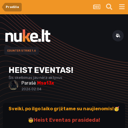
Pradžia
COUNTER STRIKE 1.6
HEIST EVENTAS!
Šis skelbimas jau nėra aktyvus
Parašė
Msa13x
2026.02.04
Sveiki, po ilgo laiko grįžtame su naujienomis!
🥳
Heist Eventas prasideda!
🤠