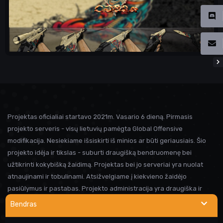
Projektas oficialiai startavo 2021m. Vasario 6 dieną. Pirmasis
projekto serveris - visų lietuvių pamėgta Global Offensive
modifikacija. Nesiekiame išsiskirti iš minios ar būti geriausiais. Šio
projekto idėja ir tikslas - suburti draugišką bendruomenę bei
užtikrinti kokybišką žaidimą. Projektas bei jo serveriai yra nuolat
atnaujinami ir tobulinami. Atsižvelgiame į kiekvieno žaidėjo
pasiūlymus ir pastabas. Projekto administracija yra draugiška ir
visada linkusi padėti prireikus pagalbos. Iki susitikimo serveryje!
Bendras