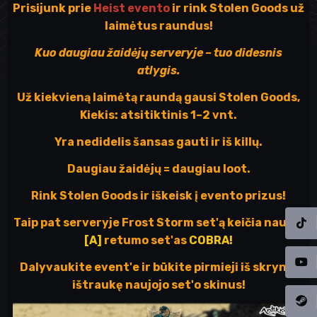
Prisijunk prie
Heist evento
ir rink Stolen Goods už
laimėtus raundus!
Kuo daugiau žaidėjų serveryje – tuo didesnis
atlygis.
Už kiekvieną laimėtą raundą gausi Stolen Goods,
Kiekis: atsitiktinis 1–2 vnt.
Yra nedidelis šansas gauti ir iš killų.
Daugiau žaidėjų = daugiau loot.
Rink Stolen Goods ir iškeisk į evento prizus!
Taip pat serveryje Frost Storm set'ą keičia naujas
[A]
retumo set'as
COBRA!
Dalyvaukite event'e ir būkite pirmieji iš skrynių
ištraukę naujojo set'o skinus!